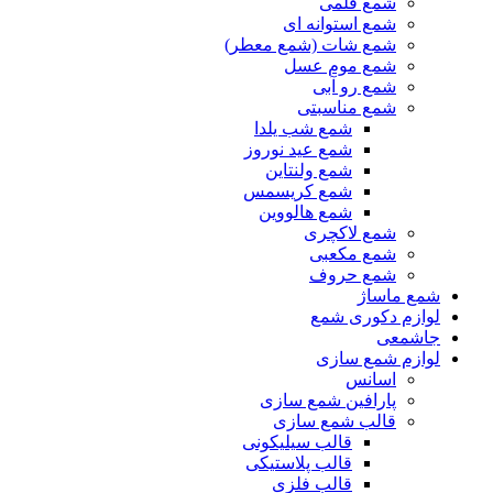
شمع قلمی
شمع استوانه ای
شمع شات (شمع معطر)
شمع موم عسل
شمع رو آبی
شمع مناسبتی
شمع شب یلدا
شمع عید نوروز
شمع ولنتاین
شمع کریسمس
شمع هالووین
شمع لاکچری
شمع مکعبی
شمع حروف
شمع ماساژ
لوازم دکوری شمع
جاشمعی
لوازم شمع سازی
اسانس
پارافین شمع سازی
قالب شمع سازی
قالب سیلیکونی
قالب پلاستیکی
قالب فلزی