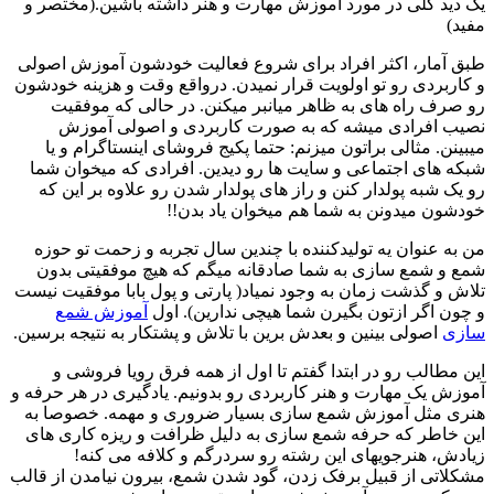
یک دید کلی در مورد آموزش مهارت و هنر داشته باشین.(مختصر و
مفید)
طبق آمار، اکثر افراد برای شروع فعالیت خودشون آموزش اصولی
و کاربردی رو تو اولویت قرار نمیدن. درواقع وقت و هزینه خودشون
رو صرف راه های به ظاهر میانبر میکنن. در حالی که موفقیت
نصیب افرادی میشه که به صورت کاربردی و اصولی آموزش
میبینن. مثالی براتون میزنم: حتما پکیج فروشای اینستاگرام و یا
شبکه های اجتماعی و سایت ها رو دیدین. افرادی که میخوان شما
رو یک شبه پولدار کنن و راز های پولدار شدن رو علاوه بر این که
خودشون میدونن به شما هم میخوان یاد بدن!!
من به عنوان یه تولیدکننده با چندین سال تجربه و زحمت تو حوزه
شمع و شمع سازی به شما صادقانه میگم که هیچ موفقیتی بدون
تلاش و گذشت زمان به وجود نمیاد( پارتی و پول بابا موفقیت نیست
و چون اگر ازتون بگیرن شما هیچی ندارین). اول
آموزش شمع
سازی
اصولی بینین و بعدش برین با تلاش و پشتکار به نتیجه برسین.
این مطالب رو در ابتدا گفتم تا اول از همه فرق رویا فروشی و
آموزش یک مهارت و هنر کاربردی رو بدونیم. یادگیری در هر حرفه و
هنری مثل آموزش شمع سازی بسیار ضروری و مهمه. خصوصا به
این خاطر که حرفه شمع سازی به دلیل ظرافت و ریزه کاری های
زیادش، هنرجویهای این رشته رو سردرگم و کلافه می کنه!
مشکلاتی از قبیل برفک زدن، گود شدن شمع، بیرون نیامدن از قالب