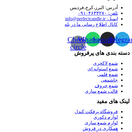
آدرس:‌ البرز،کرج،فردیس
تلفن: ۰۹۱۰۴۶۳۳۲۷۰
ایمیل: info@perfectcandle.ir
کانال اطلاع رسانی ما در بله
Check-
Whatsapp
Instagram
Telegr
circle
دسته بندی های پرفروش
شمع لاکچری
شمع استوانه ای
شمع قلمی
جاشمعی
شمع حروف
قالب شمع سازی
لینک های مفید
فروشگاه پرفکت کندل
لوازم دکوری
لوازم شمع سازی
همکاری در فروش