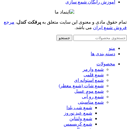
آموزش رایگان شمع سازی
تمام حقوق مادی و معنوی این سایت متعلق به
پرفکت کندل
،
مرجع
فروش شمع ایران
می باشد.
جستجو
منو
دسته بندی ها
محصولات
شمع وارمر
شمع قلمی
شمع استوانه ای
شمع شات (شمع معطر)
شمع موم عسل
شمع رو آبی
شمع مناسبتی
شمع شب یلدا
شمع عید نوروز
شمع ولنتاین
شمع کریسمس