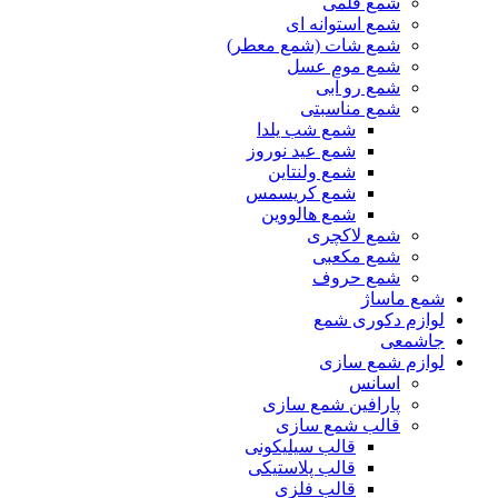
شمع قلمی
شمع استوانه ای
شمع شات (شمع معطر)
شمع موم عسل
شمع رو آبی
شمع مناسبتی
شمع شب یلدا
شمع عید نوروز
شمع ولنتاین
شمع کریسمس
شمع هالووین
شمع لاکچری
شمع مکعبی
شمع حروف
شمع ماساژ
لوازم دکوری شمع
جاشمعی
لوازم شمع سازی
اسانس
پارافین شمع سازی
قالب شمع سازی
قالب سیلیکونی
قالب پلاستیکی
قالب فلزی