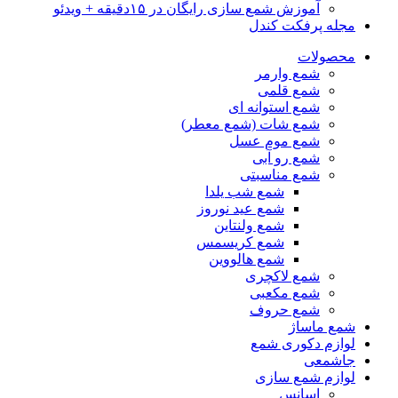
آموزش شمع سازی رایگان در ۱۵دقیقه + ویدئو
مجله پرفکت کندل
محصولات
شمع وارمر
شمع قلمی
شمع استوانه ای
شمع شات (شمع معطر)
شمع موم عسل
شمع رو آبی
شمع مناسبتی
شمع شب یلدا
شمع عید نوروز
شمع ولنتاین
شمع کریسمس
شمع هالووین
شمع لاکچری
شمع مکعبی
شمع حروف
شمع ماساژ
لوازم دکوری شمع
جاشمعی
لوازم شمع سازی
اسانس