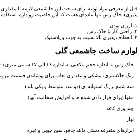
قبل از معرفی مواد اولیه برای ساخت این جا شمعی لازمه تا مقداری
پذیری). خاک رس تنها ماده‌ای هست که این خاصیت رو داره. استفاده 
۱- ارزان بودن
۲- راحتی کار با خاک رس
۳- انعطاف پذیری بالا نسبت به چوب و پلاستیک
لوازم ساخت جاشمعی گلی
– خاک رس به انداره حجم مکعبی به انداره ۱۶ الی ۱۷ سانتی متری (۱۰ اینچ مکعب)
– رنگ خاکستری، مشکی و مقداری لعاب برای پوشاندن قسمت بیرون
– سه شمع بزرگ استوانه ای (دو عدد متوسط و یکی بلند)
– مقوا (برای قرار دادن شمع ها و افزایش ضخامت آنها)
– چند ورق کاغذ
– نوار
– ابزارهای متفرقه دستی مانند چاقو، سیخ چوبی و غیره