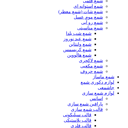
شمع قلمی
شمع استوانه ای
شمع شات (شمع معطر)
شمع موم عسل
شمع رو آبی
شمع مناسبتی
شمع شب یلدا
شمع عید نوروز
شمع ولنتاین
شمع کریسمس
شمع هالووین
شمع لاکچری
شمع مکعبی
شمع حروف
شمع ماساژ
لوازم دکوری شمع
جاشمعی
لوازم شمع سازی
اسانس
پارافین شمع سازی
قالب شمع سازی
قالب سیلیکونی
قالب پلاستیکی
قالب فلزی