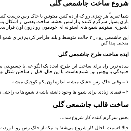
شروع ساخت جاشمعی گلی
شما تقریباً هر چیزی رو که اراده کنین میتونین با خاک رس درست کن
بازی بسیار سرگرم کننده و آرامش بخشه، ساخت بعضی از اشکال بسی
اینجوری میتونیم شمع های استوانه ای خودمون رو درون اون قرار بدیم
این جاشمعی رو در ۲ حالت متوسط و بلند طراحر کردیم 
منحنی پیدا کنن.
ایده ساخت طرح جاشمعی گلی
ساده ترین راه برای ساخت این طرح، ایجاد یک الگو عه. با چسبوندن سه 
خمیدگی یا پیچش بین شمع هاست. با این حال، قبل از ساختن شکل نهایی
۱ – وقتی خاک رس خشک میشه، اندازه اون یکم کوچیک میشه
۲ – فضای زیادی برای شمع ها وجود داشته باشه تا شمع ها به راحتی داخل اون جابجا بشه.
ساخت قالب جاشمعی گلی
بخش سرگرم کننده کار شروع شد…
حالا قسمت باحال کار شروع می‌شه! یه تیکه از خاک رس رو با وردنه صاف و یکدست کنید تا ضخامتش حدود ۶ سانتی