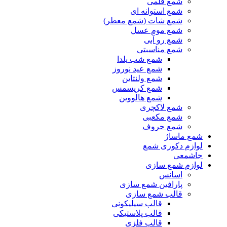
شمع قلمی
شمع استوانه ای
شمع شات (شمع معطر)
شمع موم عسل
شمع رو آبی
شمع مناسبتی
شمع شب یلدا
شمع عید نوروز
شمع ولنتاین
شمع کریسمس
شمع هالووین
شمع لاکچری
شمع مکعبی
شمع حروف
شمع ماساژ
لوازم دکوری شمع
جاشمعی
لوازم شمع سازی
اسانس
پارافین شمع سازی
قالب شمع سازی
قالب سیلیکونی
قالب پلاستیکی
قالب فلزی