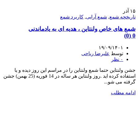
۱۵
آذر
تاریخچه شمع
,
شمع آرایی
,
کاربرد شمع
شمع های خاص ولنتاین ، هدیه ای به یادماندنی
0 (0)
۱۹/۰۹/۱۴۰۱
توسط
علیرضا ریاحی
۰
نظر
جشن ولنتاین حتما شمع ولنتاین را در مراسم این روز دیده و یا
استفاده کرده اید .روز ولنتاین هر ساله در 14 فوریه (25 بهمن) جشن
گرفته می شو...
ادامه مطلب