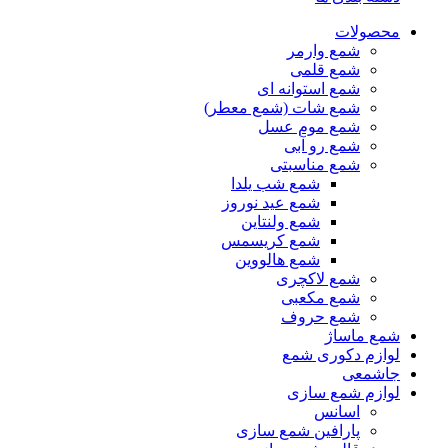
محصولات
شمع وارمر
شمع قلمی
شمع استوانه ای
شمع شات (شمع معطر)
شمع موم عسل
شمع رو آبی
شمع مناسبتی
شمع شب یلدا
شمع عید نوروز
شمع ولنتاین
شمع کریسمس
شمع هالووین
شمع لاکچری
شمع مکعبی
شمع حروف
شمع ماساژ
لوازم دکوری شمع
جاشمعی
لوازم شمع سازی
اسانس
پارافین شمع سازی