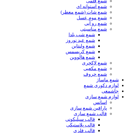
شمع قلمی
شمع استوانه ای
شمع شات (شمع معطر)
شمع موم عسل
شمع رو آبی
شمع مناسبتی
شمع شب یلدا
شمع عید نوروز
شمع ولنتاین
شمع کریسمس
شمع هالووین
شمع لاکچری
شمع مکعبی
شمع حروف
شمع ماساژ
لوازم دکوری شمع
جاشمعی
لوازم شمع سازی
اسانس
پارافین شمع سازی
قالب شمع سازی
قالب سیلیکونی
قالب پلاستیکی
قالب فلزی