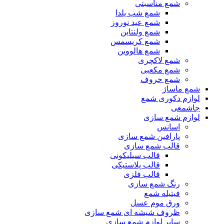
شمع مناسبتی
شمع شب یلدا
شمع عید نوروز
شمع ولنتاین
شمع کریسمس
شمع هالووین
شمع لاکچری
شمع مکعبی
شمع حروف
شمع ماساژ
لوازم دکوری شمع
جاشمعی
لوازم شمع سازی
اسانس
پارافین شمع سازی
قالب شمع سازی
قالب سیلیکونی
قالب پلاستیکی
قالب فلزی
رنگ شمع سازی
فیتیله شمع
ورق موم عسل
ظروف شیشه ای شمع سازی
سایر لوازم شمع سازی