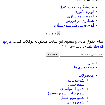
فروشگاه پرفکت کندل
لوازم دکوری
لوازم شمع سازی
همکاری در فروش
آموزش رایگان شمع سازی
تمام حقوق مادی و معنوی این سایت متعلق به
پرفکت کندل
،
مرجع
فروش شمع ایران
می باشد.
جستجو
منو
دسته بندی ها
محصولات
شمع وارمر
شمع قلمی
شمع استوانه ای
شمع شات (شمع معطر)
شمع موم عسل
شمع رو آبی