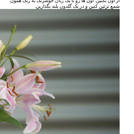
از اون بکنین. اون ها رو با یک ربان خوشرنگ به رنگ همون
شمع تزئین کنین و در یک گلدون بلند بگذارین.