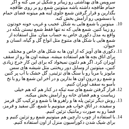
سرویس های بهداشتی رو زیباتر و شکیل تر می کنه و اگر
حمام طاقچه داشته باشه میتونین شمع رو بر روی طاقچه
بگذارین و قرار گرفتن شمع جلوی آینه هم میتونه فضای حمام
یا دسشویی رو آرامش بخش کنه.
میتونین با شمع هایی به شکل عجیب و غریب خونه خودتون
رو زیبا کنین. شمع هایی که نه تنها فقط شمع نیستن بلکه در
واقع یه مدل دکوری خاص به حساب میان. مثل استفاده از
شمع هایی با شکل های متنوع مثل انواع گل و گیاه، انسان و
حیوان.
دکوری های آویز که از اون ها به شکل های خاص و مختلف
برای اتاق بچه ها هم استفاده میشه. میشه اون ها رو از سقف
آویزان کرد. اگر هم دلتون نمیخواد که برای این کار خرج زیادی
کنین، میتونین از وسایل دور ریختنی مثل شیشه های سس
مایونز یا مربا رو با سنگ های تزئینی، گل خشک با آب پر کنین
و شمع رو درون اون ها بذارین و در آخر این شمع ها رو با نخ
بامبو به سقف آویزان کنیم.
قرار گرفتن شمع های سه تیکه در کنار هم که هم خیلی
زیباست و هم فضای خانه رو آرامش بخش میکنه.
روش دیگر تزئین پله ها و راهرو ها با شمع و ترکیب گل قرمز
و سفیده. در اتاق خواب هم میتونیم با شمع، گل سفید و قرمز،
فضا رو به صورت رمانتیک تزئین کنیم.
با استفاده از چوب دارچین هم میتونیم شمع رو تزئین کنیم و
برای شیک شدن دکوراسیون منزل از اون استفاده کنیم.