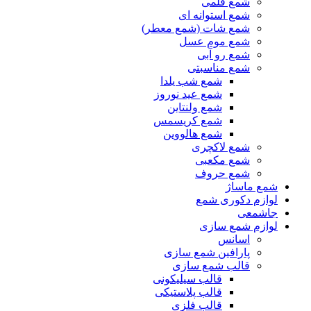
شمع قلمی
شمع استوانه ای
شمع شات (شمع معطر)
شمع موم عسل
شمع رو آبی
شمع مناسبتی
شمع شب یلدا
شمع عید نوروز
شمع ولنتاین
شمع کریسمس
شمع هالووین
شمع لاکچری
شمع مکعبی
شمع حروف
شمع ماساژ
لوازم دکوری شمع
جاشمعی
لوازم شمع سازی
اسانس
پارافین شمع سازی
قالب شمع سازی
قالب سیلیکونی
قالب پلاستیکی
قالب فلزی