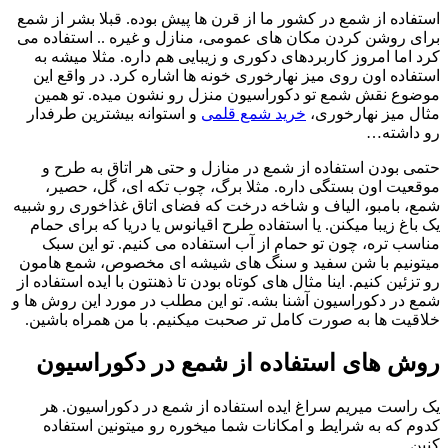
استفاده از شمع در کشور ما از قرن ها پیش بوده. قبلا بشر از شمع
برای روشن کردن مکان های عمومی، منازل و غیره .. استفاده می
کرد اما امروز کاربردهای دکوری و زیبایی هم داره. مثلا میشه به
استفاده اون روی میز نهارخوری خونه ها اشاره کرد. در واقع این
موضوع نقش شمع تو دکوراسیون منزل رو نشون میده. تو همین
مثال میز نهارخوری،
خرید شمع قلمی
و استوانه بیشترین طرفدار
رو داشته…
حتمی بودن استفاده از شمع در منازل و حتی هر اتاق به طرح و
موقعیت اون بستگی داره. مثلا برگ، چوب تکه ای، گل، حصیر،
شمع، بامبو، الیاف و شاخه درخت که فضای اتاق غذاخوری رو شبیه
یک باغ زیبا میکنن. یا استفاده طرح اقیانوس یا دریا که برای حمام
مناسب تره، چون تو حمام از آب استفاده می کنیم. تو این سبک
میتونیم با شن سفید و سنگ های شیشه ای مخصوص، شمع هامون
رو تزئین کنیم. اینا مثال های کوتاه بودن تا ذهنتون با ایده استفاده از
شمع در دکوراسیون آشنا بشه. تو این مطلب در مورد این روش ها و
خلاقیت ها به صورت کامل تر صحبت میکنیم. با من همراه باشین.
روش های استفاده از شمع در دکوراسیون
یک راست میریم سراغ ایده استفاده از شمع در دکوراسیون. هر
کدوم که به شرایط و امکانات شما میخوره رو میتونین استفاده
کنین.