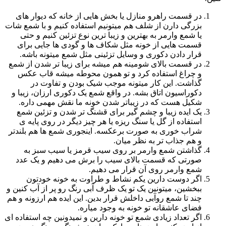
در قسمت راهرو منازل یا بخش هایی از خانه که دیوار های
بزرگی دارن از شلف هم میتونیم استفاده کنیم و با شمع شات
یا شمع وارمر به بهترین و زیبا ترین نوع تزئین کنیم و حتی
قسمت هایی از خونه مثل شکاف ها و گودی ها جایی برای
قرار دادن دکوری و وسایل تزئینی مثل شمع میتونه باشه.
در قسمت بالای شومینه هم میشه برای زیبا تر شدن از شمع
و چراغ استفاده کرد و تو همون محوطه میشه قاب عکس
گذاشت. این کار میتونه موجب شیک بودن و تفاوت در
دکوراسیون اتاق بشه. در واقع شمع یک دکوری ارزان، زیبا و
شکیل هست که در زیباتر شدن خونه ما نقش مهمی داره.
یک ایده زیبا و چشم گیر برای قشنگ تر شدن و تزئین شمع
استفاده از گل یا سنگ ریزه یا هر چیز دیگر در روی پایه ی
شراب خوری به صورت برعکسه. اینجوری شمع ها هم بلندتر
و هم جذاب تر به نظر میان.
گذاشتن شمع وارمر بر روی سیب قرمز یا سیب سبز به
صورتی که قسمت بالای سیب را برش می دهیم و یک عدد
شمع وارمر روی آن قرار می دهیم.
اگر دوست دارین یکم نشاط و طراوت به خونه خودتون
ببخشین، میتونین یک تو یک ظرف آبی رنگ رو پر از آب کنین و
چند تا شمع روآبی داخلش قرار بدین. این ایده هم ارزونه و هم
فضای عاشقانه تو خونه به وجود میاره.
اگر تعداد زیادی شمع تو خونه دارین و نمیدونین چه استفاده ای