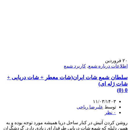
۲۰
فروردین
اطلاعات درباره شمع
,
کاربرد شمع
سلطان شمع شات ایران(شات معطر + شات دریایی +
شات ژله ای)
0 (0)
۱۱/۰۳/۱۴۰۳
توسط
علیرضا ریاحی
۰
نظر
روشن کردن آتیش در کنار ساحل دریا همیشه مورد توجه بوده و به
همین دلیله که شمع شات دریایی طرفدارای زیادی دارد. گردشگران