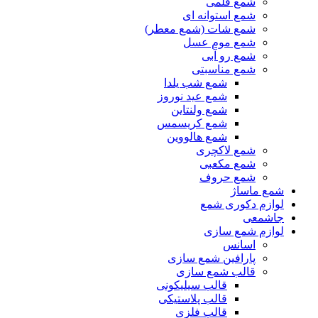
شمع قلمی
شمع استوانه ای
شمع شات (شمع معطر)
شمع موم عسل
شمع رو آبی
شمع مناسبتی
شمع شب یلدا
شمع عید نوروز
شمع ولنتاین
شمع کریسمس
شمع هالووین
شمع لاکچری
شمع مکعبی
شمع حروف
شمع ماساژ
لوازم دکوری شمع
جاشمعی
لوازم شمع سازی
اسانس
پارافین شمع سازی
قالب شمع سازی
قالب سیلیکونی
قالب پلاستیکی
قالب فلزی