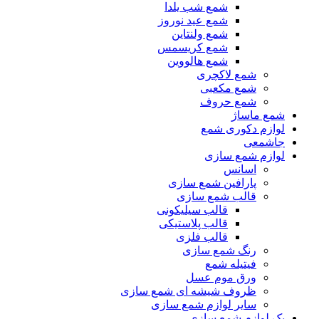
شمع شب یلدا
شمع عید نوروز
شمع ولنتاین
شمع کریسمس
شمع هالووین
شمع لاکچری
شمع مکعبی
شمع حروف
شمع ماساژ
لوازم دکوری شمع
جاشمعی
لوازم شمع سازی
اسانس
پارافین شمع سازی
قالب شمع سازی
قالب سیلیکونی
قالب پلاستیکی
قالب فلزی
رنگ شمع سازی
فیتیله شمع
ورق موم عسل
ظروف شیشه ای شمع سازی
سایر لوازم شمع سازی
پک لوازم شمع سازی