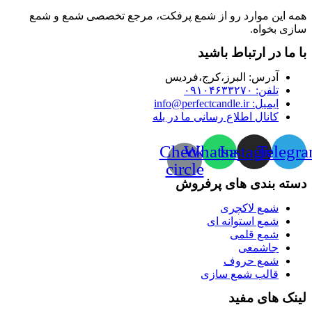
همه این موارد رو از شمع پرفکت، مرجع تخصصی شمع و شمع
سازی بخواه.
با ما در ارتباط باشید
آدرس:‌ البرز،کرج،فردیس
تلفن: ۰۹۱۰۴۶۳۳۲۷۰
ایمیل: info@perfectcandle.ir
کانال اطلاع رسانی ما در بله
Check-
Whatsapp
Instagram
Telegr
circle
دسته بندی های پرفروش
شمع لاکچری
شمع استوانه ای
شمع قلمی
جاشمعی
شمع حروف
قالب شمع سازی
لینک های مفید