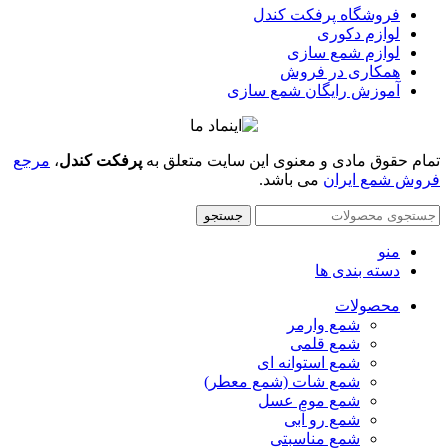
فروشگاه پرفکت کندل
لوازم دکوری
لوازم شمع سازی
همکاری در فروش
آموزش رایگان شمع سازی
تمام حقوق مادی و معنوی این سایت متعلق به
پرفکت کندل
،
مرجع
فروش شمع ایران
می باشد.
جستجو
منو
دسته بندی ها
محصولات
شمع وارمر
شمع قلمی
شمع استوانه ای
شمع شات (شمع معطر)
شمع موم عسل
شمع رو آبی
شمع مناسبتی