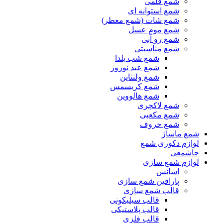
شمع قلمی
شمع استوانه ای
شمع شات (شمع معطر)
شمع موم عسل
شمع رو آبی
شمع مناسبتی
شمع شب یلدا
شمع عید نوروز
شمع ولنتاین
شمع کریسمس
شمع هالووین
شمع لاکچری
شمع مکعبی
شمع حروف
شمع ماساژ
لوازم دکوری شمع
جاشمعی
لوازم شمع سازی
اسانس
پارافین شمع سازی
قالب شمع سازی
قالب سیلیکونی
قالب پلاستیکی
قالب فلزی