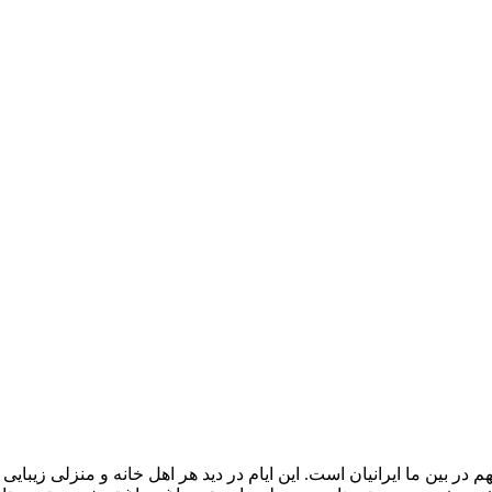
ید نوروز یک عید باستانی و مهم در بین ما ایرانیان است. این ایام در دید هر اهل خان