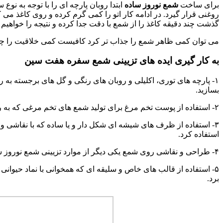
برای ساخت
شمع نوروز ساده
ابتدا روبان پارچه ای را با توجه به نو
روغنی قرار گیرد. در ادامه کار اتو را کمی گرم کرده و روی کاغذ می 
گذشت چند دقیقه کاغذ را از شمع با دقت جدا کرده و نتیجه را خواهیم
می توان کمی ظاهر شمع را جذاب تر کرد کافیست کمی خلاقیت را چاشن
به کار گیری ایده های تزیینی شمع سفره هفت سین
۱- پارچه های توری، اکلیلی و روبان های رنگی و گل های برجسته به ر
بسازید.
۲- استفاده از پوست تخم مرغ برای تولید شمع های تخم مرغی که به راحتی می توان اطراف آن را با گل برگ و خزه و حتی شکر و نگین تزیین نمود.
۳- استفاده از ظرف های شیشه ای شکل دار و یا ساده که با نقاشی 
استفاده کرد.
۴- طراحی و نقاشی روی شمع یکی دیگر از موارد تزیینی شمع نوروز ساده در این ایام است. طرح های دلخواه را توسط اسپری های رنگی به راحتی می توان را روی شمع خلق کرد.
۵- استفاده از قالب های خاص و سلیقه ای که همخوانی با نماد حیوان
برد.