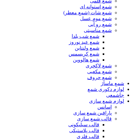
شمع قلمی
شمع استوانه ای
شمع شات (شمع معطر)
شمع موم عسل
شمع رو آبی
شمع مناسبتی
شمع شب یلدا
شمع عید نوروز
شمع ولنتاین
شمع کریسمس
شمع هالووین
شمع لاکچری
شمع مکعبی
شمع حروف
شمع ماساژ
لوازم دکوری شمع
جاشمعی
لوازم شمع سازی
اسانس
پارافین شمع سازی
قالب شمع سازی
قالب سیلیکونی
قالب پلاستیکی
قالب فلزی