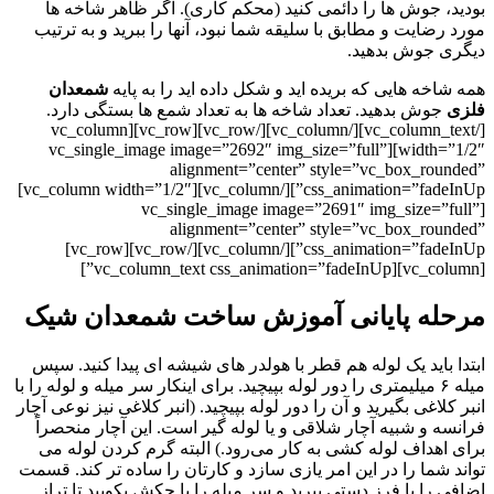
بودید، جوش ها را دائمی کنید (محکم کاری). اگر ظاهر شاخه ها
مورد رضایت و مطابق با سلیقه شما نبود، آنها را ببرید و به ترتیب
دیگری جوش بدهید.
همه شاخه هایی که بریده اید و شکل داده اید را به پایه
شمعدان
فلزی
جوش بدهید. تعداد شاخه ها به تعداد شمع ها بستگی دارد.
[/vc_column_text][/vc_column][/vc_row][vc_row][vc_column
width=”1/2″][vc_single_image image=”2692″ img_size=”full”
alignment=”center” style=”vc_box_rounded”
css_animation=”fadeInUp”][/vc_column][vc_column width=”1/2″]
[vc_single_image image=”2691″ img_size=”full”
alignment=”center” style=”vc_box_rounded”
css_animation=”fadeInUp”][/vc_column][/vc_row][vc_row]
[vc_column][vc_column_text css_animation=”fadeInUp”]
مرحله پایانی آموزش ساخت شمعدان شیک
ابتدا باید یک لوله هم قطر با هولدر های شیشه ای پیدا کنید. سپس
میله ۶ میلیمتری را دور لوله بپیچید. برای اینکار سر میله و لوله را با
انبر کلاغی بگیرید و آن را دور لوله بپیچید. (
انبر کلاغی
نیز نوعی آچار
فرانسه و شبیه آچار شلاقی و یا لوله گیر است. این آچار منحصراً
برای اهداف لوله کشی به کار می‌رود
.
) البته گرم کردن لوله می
تواند شما را در این امر یازی سازد و کارتان را ساده تر کند. قسمت
اضافی را با فرز دستی ببرید و سر میله را با چکش بکوبید تا تراز