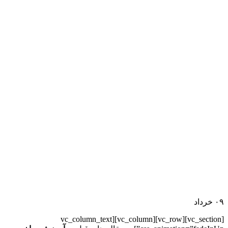
۰۹
خرداد
[vc_section][vc_row][vc_column][vc_column_text