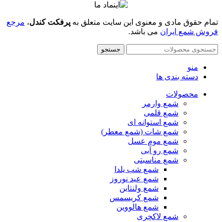
تمام حقوق مادی و معنوی این سایت متعلق به
پرفکت کندل
،
مرجع
فروش شمع ایران
می باشد.
جستجو
منو
دسته بندی ها
محصولات
شمع وارمر
شمع قلمی
شمع استوانه ای
شمع شات (شمع معطر)
شمع موم عسل
شمع رو آبی
شمع مناسبتی
شمع شب یلدا
شمع عید نوروز
شمع ولنتاین
شمع کریسمس
شمع هالووین
شمع لاکچری