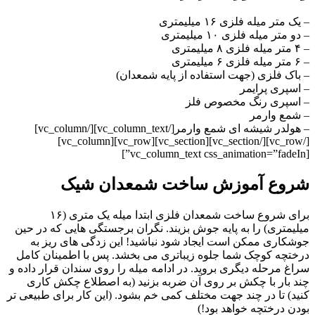
– یک متر میله فلزی ۱۶ میلیمتری
– دو متر میله فلزی ۱۰ میلیمتری
– ۴ متر میله فلزی ۸ میلیمتری
– ۶ متر میله فلزی ۶ میلیمتری
– باک فلزی (جهت استفاده از پایه شمعدان)
– اسپری پرایمر
– اسپری رنگ مخصوص فلز
– شمع وارمر
– هولدر شیشه ای شمع وارمر[/vc_column_text][/vc_column]
[/vc_row][/vc_section][vc_section][vc_row][vc_column]
[vc_column_text css_animation=”fadeIn”]
شروع آموزش ساخت شمعدان شیک
برای شروع ساخت شمعدان فلزی ابتدا میله یک متری (۱۶
میلیمتری) را به پایه جوش بزیند. نگران برجستگی هایی که در حین
جوشکاری ممکن است ایجاد شود نباشید! این زدگی های ریز به
درختچه کوچک شما جلوه زیباتری می بخشد. پس با اطمینان کامل
سراغ مرحله دیگری بروید. در ادامه میله را روی سندان قرار داده و
چند بار با چکش بر روی آن ضربه بزنید (به اصطلاع چکش کاری
کنید) تا در چند جهت مختلف کمی خم بشود. (این کار برای طبیعی تر
بودن درختچه خواهد بود!)