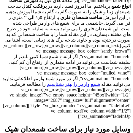
css_animation=”fadeInUp”]در مقاله های قبل به
آموزش ساخت
انواع شمع
پرداختیم اما امروز قصد داریم در
پرفکت کندل
ساخت
شمعدان زیبا و شیک را به صورت گام به گام به شما آموزش بدهیم
در این آموزش
ساخت شمعدان فلزی
با ارتفاع ۱٫۵ الی ۲ متری را
فرا می گیرید. جاشمعی ما برای شمع های وارمر طراحی شده
است. این شمعدان فلزی را می توانید بسته به سلیقه خود در طرح
های مختلف بسازید. در این مقاله شما را با ساخت شمعدانی که به
صورت درختچه بوده و حاوی شاخه برگ های زیبایی است، آشنا می
کنیم.[/vc_column_text][/vc_column][/vc_row][vc_row][vc_column]
[vc_message message_box_color=”sandy_brown”
css_animation=”bounceIn”]اگر ارتفاع شمع شما کمی بلندتر از
سلیقه شماست می توانید در ادامه مقداری از ارتفاع آن کم کنید.
[/vc_message][/vc_column][/vc_row][vc_row][vc_column]
[vc_message message_box_color=”mulled_wine”
css_animation=”bounceIn”]اگر در مورد شمع وارمر اطلاعاتی ندارید
می توانید مقاله
شمع وارمر را بهتر بشناسیم
را مطالعه فرمایید.
[/vc_message][/vc_column][/vc_row][vc_row][vc_column
width=”1/2″][vc_empty_space height=”45px”][vc_single_image
image=”2687″ img_size=”full” alignment=”center”
style=”vc_box_rounded” css_animation=”fadeInLeft”][/vc_column]
[vc_column width=”1/2″][vc_column_text
css_animation=”fadeInUp”]
وسایل مورد نیاز برای ساخت شمعدان شیک