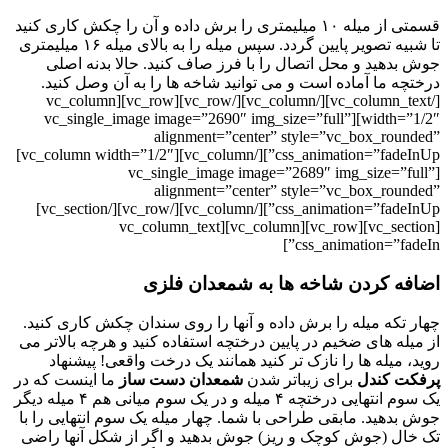
قسمتی از میله ۱۰ میلیمتری را برش داده و آن را چکش کاری کنید
تا شبیه تصویر پایین گردد. سپس میله را به بالای میله ۱۶ میلیمتری
جوش بدهید و محل اتصال را با فرز صاف کنید. حالا بدنه اصلی
درختچه ما آماده است و می توانید شاخه ها را به آن وصل کنید.
[/vc_column_text][/vc_column][/vc_row][vc_row][vc_column
width=”1/2″][vc_single_image image=”2690″ img_size=”full”
alignment=”center” style=”vc_box_rounded”
css_animation=”fadeInUp”][/vc_column][vc_column width=”1/2″]
[vc_single_image image=”2689″ img_size=”full”
alignment=”center” style=”vc_box_rounded”
css_animation=”fadeInUp”][/vc_column][/vc_row][/vc_section]
[vc_section][vc_row][vc_column][vc_column_text
css_animation=”fadeIn”]
اضافه کردن شاخه ها به شمعدان فلزی
چهار تکه میله را برش داده و آنها را روی سندان چکش کاری کنید.
از میله های ضخیم در پایین درختچه استفاده کنید و هرچه بالاتر می
روید، میله ها را نازک تر کنید همانند یک درخت واقعی! پیشنهاد
پرفکت کندل
برای زیباتر شدن
شمعدان دست ساز
ما اینست که در
یک سوم انتهایی درختچه ۴ میله و در یک سوم میانی هم ۴ میله دیگر
جوش بدهید. مابقی طراحی با شما. چهار میله یک سوم انتهایی را با
تک خال (جوش کوچک و ریز) جوش بدهید و اگر از شکل آنها راضی