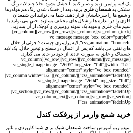
یک لایه پرایمر بزنید و صبر کنید تا خشک بشود. حالا چند لایه رنگ
مشکی به
شمعدان فلزی
بزنید. بعد از خشک شدن رنگ هم هولدرها
و شمع ها را سرجایشان قرار دهید. شما می توانید این شمعدان
فلزی را در اندازه ها و شکل های مختلف بسازید. حتی می توانید با
سیم های فلزی و هویه یک نمونه رومیزی و کوچک از آن بسازید.
[/vc_column_text][/vc_column][/vc_row][vc_row][vc_column]
[vc_message message_box_color=”purple”
css_animation=”bounceIn”]
لایه پرایمری چیست؟‌ جزئی از حلال
های نفتی می باشد که پس از اعمال در سطح و تبخیر حلال،
یک
لایه
چسبناک و عایق به صورت عادی از خود بر جای می گذارد.
[/vc_message][/vc_column][/vc_row][vc_row][vc_column
width=”1/2″][vc_single_image image=”2695″ img_size=”full”
alignment=”center” style=”vc_box_rounded”
css_animation=”fadeInUp”][/vc_column][vc_column width=”1/2″]
[vc_single_image image=”2694″ img_size=”full”
alignment=”center” style=”vc_box_rounded”
css_animation=”fadeInUp”][/vc_column][/vc_row][/vc_section]
[vc_section][vc_row][vc_column][vc_column_text
css_animation=”fadeInUp”]
خرید شمع وارمر از پرفکت کندل
امیدواریم آموزش ساخت شمعدان شیک برای شما کاربردی و تاثیر