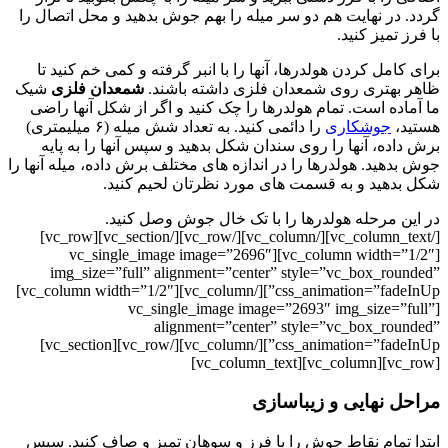
گردد. در نهایت هم دو سر میله را بهم جوش بدهید و محل اتصال را
با فرز تمیز کنید.
برای کامل کردن هولدرها، آنها را با انبر گرفته و کمی خم کنید تا
ظاهر بهتری روی شمعدان فلزی داشته باشند.
شمعدان فلزی
شیک
ما آماده است. تمام هولدرها را چک کنید و اگر از شکل آنها راضی
هستید،
جوشکاری
را دائمی کنید. به تعداد شش میله (۶ میلیمتری)
برش داده، آنها را روی سندان شکل بدهید و سپس آنها را به پایه
جوش بدهید. هولدرها را در اندازه های مختلف برش داده، میله آنها را
شکل بدهید و به قسمت های مورد نظرتان لحیم کنید.
در این مرحله هولدرها را با تک خال جوش وصل کنید.
[/vc_column_text][/vc_column][/vc_row][/vc_section][vc_row]
[vc_column width=”1/2″][vc_single_image image=”2696″
img_size=”full” alignment=”center” style=”vc_box_rounded”
css_animation=”fadeInUp”][/vc_column][vc_column width=”1/2″]
[vc_single_image image=”2693″ img_size=”full”
alignment=”center” style=”vc_box_rounded”
css_animation=”fadeInUp”][/vc_column][/vc_row][vc_section]
[vc_row][vc_column][vc_column_text]
مراحل نهایی و زیباسازی
ابتدا تمام نقاط جوش را با فرز و سوهان تمیز و صاف کنید. سپس