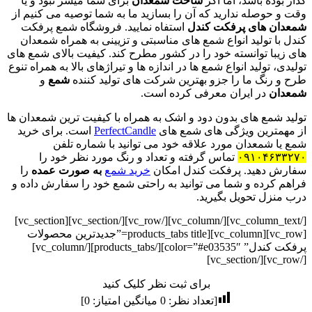
گذار بوده باشد، اما اگر
ساخت شمعدان
برای شما میسر نبود و یا
وقت و حوصله ندارید که آن را بسازید ما به شما توصیه می کنیم از
شمعدان های پرفکت کندل
استفاه نمایید. فروشگاه شمع پرفکت
کندل با تولید انواع شمع های مناسبتی و تزیینی به همراه شمعدان
های زیبا توانسته خود را در کشور مطرح کند. کیفیت بالای شمع های
تولیدی، تولید انواع شمع ها در اندازه ها و تیراژهای بالا به همراه تنوع
طرح و رنگ ما را جزو بهترین شرکت های تولید کننده
شمع
و
شمعدان
در ایران معرفی کرده است.
تولید شمع های بدون دود و اشک به همراه با کیفیت ترین شمعدان ها
از مهمترین ویژگی های شمع های
PerfectCandle
است. برای خرید
شمع یا شمعدان مورد علاقه خود می توانید با شماره تلفن
۰۹۱۰۴۶۳۳۲۷۰
تماس گرفته و تعداد و رنگ مورد نظر خود را
سفارش دهید. پرفکت کندل امکان
خرید شمع
به صورت عمده
را
فراهم کرده و شما می توانید به راحتی شمع خود را سفارش داده و
درب منزل تحویل بگیرید.
[/vc_column_text][/vc_column][/vc_row][/vc_section][vc_section]
[vc_row][vc_column][products_tabs title=”جدیدترین محصولات
پرفکت کندل” color=”#e03535″][/products_tabs][/vc_column]
[/vc_row][/vc_section]
برای ثبت نظر کلیک کنید
[تعداد نظر:
0
میانگین امتیاز:
0
]