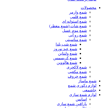
محصولات
شمع وارمر
شمع قلمی
شمع استوانه ای
شمع شات (شمع معطر)
شمع موم عسل
شمع رو آبی
شمع مناسبتی
شمع شب یلدا
شمع عید نوروز
شمع ولنتاین
شمع کریسمس
شمع هالووین
شمع لاکچری
شمع مکعبی
شمع حروف
شمع ماساژ
لوازم دکوری شمع
جاشمعی
لوازم شمع سازی
اسانس
پارافین شمع سازی