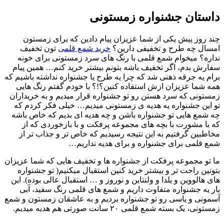
داستان جشنواره زمستونی
چند روز پیش یکی از شما عزیزان پیام دادین که برای زمستون
امسال چه طرح و تخفیفی دارین؟
خرید شمع قلمی
تون تخفیف
نداره؟ میخوام شمع قلمی با رنگ های سرد زمستونی برای خونه
سفارش بدم، اگر تخفیف باشه بتونم بیشتر خرید کنم… همین پیام
برام یه جرقه ذهنی شد که چرا یه طرح یا جشنواره نداشته باشیم که
همه شما عزیزان ازش استفاده کنین؟!؟ با خودم گفتم رنگ هایی
زمستونی که سرد هستن رو تو جشنواره قرار میدیم و به خریداران
تو این جشنواره یه هدیه ی زمستونی میدیم… خیلی فکر کردم که
چه شمع هایی تو جشنواره باشن و چه هدیه ای بدیم که خاص باشه
که با مشورت با بچه های مجموعه پرفکت و با بازخوردی که از
مخاطبین گرفتیم به این نتیجه رسیدیم که خاص تر و جذاب تر از
شمع قلمی برای جشنواره و برای هدیه نداریم…
ما تو مجموعه پرفکت از جشنواره ها و تخفیف هایی که شما عزیزان
بتونین راحت تر و بیشتر خرید کنین استقبال میکنیم( تو جشنواره
های هالووین و یلدا و ولنتاین و نوروز و … استقبال عالی بوده). این
بار یه جشنواره متفاوت داریم و شمع های قلمی رنگ سفید، آبی
آسمونی و یاسی رو تو جشنواره بردیم و به عاشقان زمستون و شمع
زمستونی، یک بسته شمع قلمی ۲۰ سانت صورتی هم هدیه میدیم.