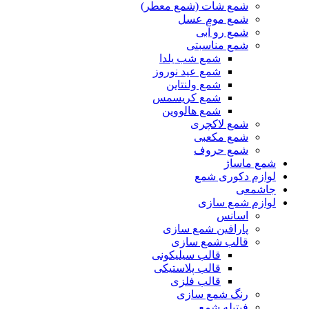
شمع شات (شمع معطر)
شمع موم عسل
شمع رو آبی
شمع مناسبتی
شمع شب یلدا
شمع عید نوروز
شمع ولنتاین
شمع کریسمس
شمع هالووین
شمع لاکچری
شمع مکعبی
شمع حروف
شمع ماساژ
لوازم دکوری شمع
جاشمعی
لوازم شمع سازی
اسانس
پارافین شمع سازی
قالب شمع سازی
قالب سیلیکونی
قالب پلاستیکی
قالب فلزی
رنگ شمع سازی
فیتیله شمع