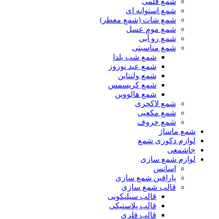
شمع قلمی
شمع استوانه ای
شمع شات (شمع معطر)
شمع موم عسل
شمع رو آبی
شمع مناسبتی
شمع شب یلدا
شمع عید نوروز
شمع ولنتاین
شمع کریسمس
شمع هالووین
شمع لاکچری
شمع مکعبی
شمع حروف
شمع ماساژ
لوازم دکوری شمع
جاشمعی
لوازم شمع سازی
اسانس
پارافین شمع سازی
قالب شمع سازی
قالب سیلیکونی
قالب پلاستیکی
قالب فلزی