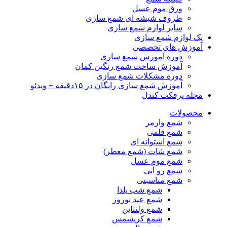
ورق موم عسل
ظروف شیشه ای شمع سازی
سایر لوازم شمع سازی
پک لوازم شمع سازی
آموزش های تخصصی
دوره آموزش شمع سازی
آموزش ساخت شمع رنگین کمان
دوره مشکلات شمع سازی
آموزش شمع سازی رایگان در ۱۵دقیقه + ویدئو
مجله پرفکت کندل
محصولات
شمع وارمر
شمع قلمی
شمع استوانه ای
شمع شات (شمع معطر)
شمع موم عسل
شمع رو آبی
شمع مناسبتی
شمع شب یلدا
شمع عید نوروز
شمع ولنتاین
شمع کریسمس