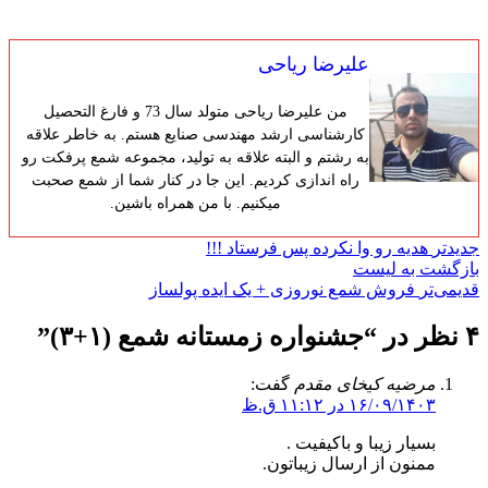
علیرضا ریاحی
من علیرضا ریاحی متولد سال 73 و فارغ التحصیل
کارشناسی ارشد مهندسی صنایع هستم. به خاطر علاقه
به رشتم و البته علاقه به تولید، مجموعه شمع پرفکت رو
راه اندازی کردیم. این جا در کنار شما از شمع صحبت
میکنیم. با من همراه باشین.
جدیدتر
هدیه رو وا نکرده پس فرستاد !!!
بازگشت به لیست
قدیمی‌تر
فروش شمع نوروزی + یک ایده پولساز
۴ نظر در “
جشنواره زمستانه شمع (۱+۳)
”
مرضیه کیخای مقدم
گفت:
۱۶/۰۹/۱۴۰۳ در ۱۱:۱۲ ق.ظ
بسیار زیبا و باکیفیت .
ممنون از ارسال زیباتون.