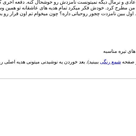
عادی و نرمال دیگه نمیتونست نامزدش رو خوشحال کنه. دفعه آخری که 
ن مطرح کرد. خودش فکر میکرد تمام هدیه های عاشقانه تو همین وسای
ت. اول ببین نامزدت چجور روحیاتی داره؟ چون میخوام تم اون قرار
ای تیره مناسبه
و صفحه
شمع رنگی
ببینید). بعد خوردن یه نوشیدنی میتونی هدیه اصلی 