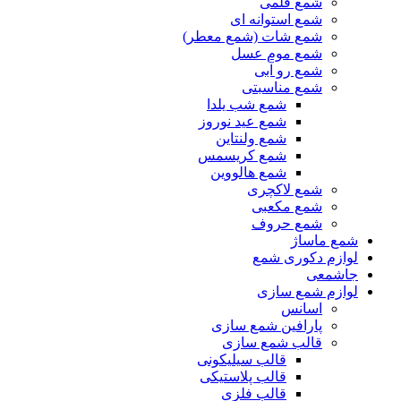
شمع قلمی
شمع استوانه ای
شمع شات (شمع معطر)
شمع موم عسل
شمع رو آبی
شمع مناسبتی
شمع شب یلدا
شمع عید نوروز
شمع ولنتاین
شمع کریسمس
شمع هالووین
شمع لاکچری
شمع مکعبی
شمع حروف
شمع ماساژ
لوازم دکوری شمع
جاشمعی
لوازم شمع سازی
اسانس
پارافین شمع سازی
قالب شمع سازی
قالب سیلیکونی
قالب پلاستیکی
قالب فلزی