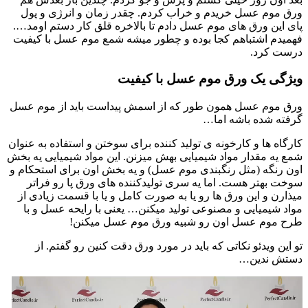
ورق موم عسل خریدم و خراب کردم. چقدر زمان و انرژی و پول
پای این ورق های موم عسل دادم تا بالاخره قلق کار دستم اومد….
فهمیدم اشتباهم کجا بوده و چطور میشه شمع موم عسل با کیفیت
درست کرد.
ویژگی یک ورق موم عسل با کیفیت
ورق موم عسل همون طور که از اسمش پیداست باید از موم عسل
گرفته شده باشه اما…
کارگاه ها و کارخونه ی تولید کننده برای سوختن و استفاده به عنوان
شمع یه مقدار مواد شیمیایی بهش میزنن. این مواد شیمیایی یه بخش
اون رنگه (مثل رنگبندی موم عسل) و یه بخش اون برای استحکام و
سوخت بهتر هست. اما یه سری تولیدکننده های ورق پا رو فراتر
میذارن و این ورق ها رو یا به صورت کامل و یا با قسمت زیادی از
مواد شیمیایی و مصنوعی تولید میکنن… یعنی با رایحه عسل و با
طرح موم عسل اون رو شبیه ورق موم عسل میکنن!
تو این ویدئو نکاتی که باید در مورد ورق دقت کنین رو گفتم. از
دستش ندین…