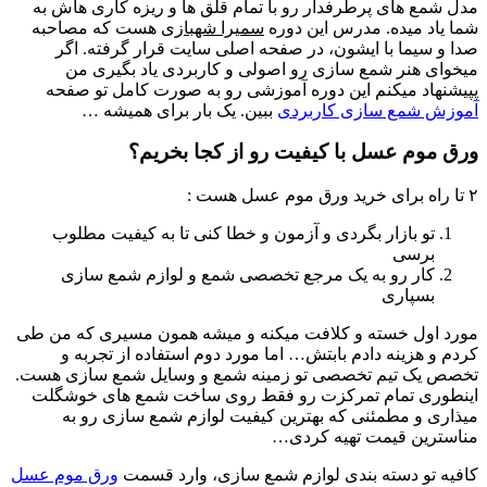
مدل شمع های پرطرفدار رو با تمام قلق ها و ریزه کاری هاش به
شما یاد میده. مدرس این دوره
سمیرا شهبازی
هست که مصاحبه
صدا و سیما با ایشون، در صفحه اصلی سایت قرار گرفته. اگر
میخوای هنر شمع سازی رو اصولی و کاربردی یاد بگیری من
پپیشنهاد میکنم این دوره آموزشی رو به صورت کامل تو صفحه
آموزش شمع سازی کاربردی
ببین. یک بار برای همیشه …
ورق موم عسل با کیفیت رو از کجا بخریم؟
۲ تا راه برای خرید ورق موم عسل هست :
تو بازار بگردی و آزمون و خطا کنی تا به کیفیت مطلوب
برسی
کار رو به یک مرجع تخصصی شمع و لوازم شمع سازی
بسپاری
مورد اول خسته و کلافت میکنه و میشه همون مسیری که من طی
کردم و هزینه دادم بابتش… اما مورد دوم استفاده از تجربه و
تخصص یک تیم تخصصی تو زمینه شمع و وسایل شمع سازی هست.
اینطوری تمام تمرکزت رو فقط روی ساخت شمع های خوشگلت
میذاری و مطمئنی که بهترین کیفیت لوازم شمع سازی رو به
مناسترین قیمت تهیه کردی…
کافیه تو دسته بندی لوازم شمع سازی، وارد قسمت
ورق موم عسل