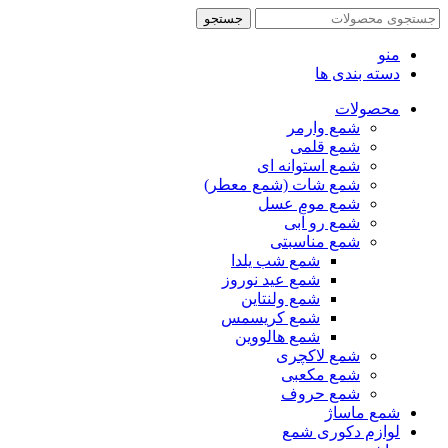
جستجو
منو
دسته بندی ها
محصولات
شمع وارمر
شمع قلمی
شمع استوانه ای
شمع شات (شمع معطر)
شمع موم عسل
شمع رو آبی
شمع مناسبتی
شمع شب یلدا
شمع عید نوروز
شمع ولنتاین
شمع کریسمس
شمع هالووین
شمع لاکچری
شمع مکعبی
شمع حروف
شمع ماساژ
لوازم دکوری شمع