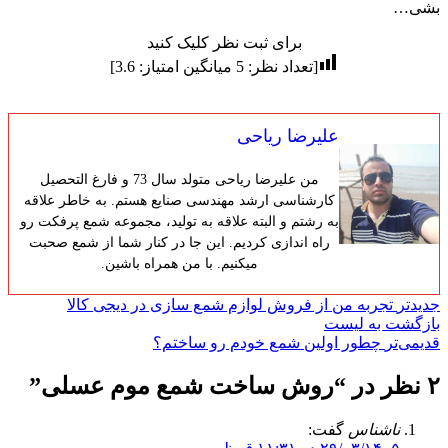
بشی…
برای ثبت نظر کلیک کنید
[تعداد نظر:
5
میانگین امتیاز:
3.6
]
علیرضا ریاحی
من علیرضا ریاحی متولد سال 73 و فارغ التحصیل
کارشناسی ارشد مهندسی صنایع هستم. به خاطر علاقه
به رشتم و البته علاقه به تولید، مجموعه شمع پرفکت رو
راه اندازی کردیم. این جا در کنار شما از شمع صحبت
میکنیم. با من همراه باشین.
جدیدتر
تجربه من از فروش لوازم شمع سازی در دیجی کالا
بازگشت به لیست
قدیمی‌تر
چطور اولین شمع خودم رو ساختم؟
۲ نظر در “
روش ساخت شمع موم عسلی
”
ناشناس
گفت: