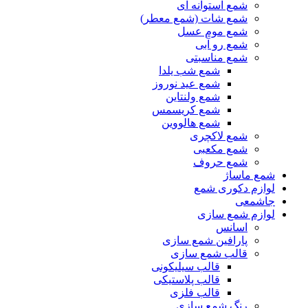
شمع استوانه ای
شمع شات (شمع معطر)
شمع موم عسل
شمع رو آبی
شمع مناسبتی
شمع شب یلدا
شمع عید نوروز
شمع ولنتاین
شمع کریسمس
شمع هالووین
شمع لاکچری
شمع مکعبی
شمع حروف
شمع ماساژ
لوازم دکوری شمع
جاشمعی
لوازم شمع سازی
اسانس
پارافین شمع سازی
قالب شمع سازی
قالب سیلیکونی
قالب پلاستیکی
قالب فلزی
رنگ شمع سازی