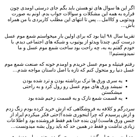
اگر این ها سوال های تو هستن باید بگم جای درستی اومدی چون
قراره به همه این مشکلات و سوالات جواب بدم. اونم به صورت
ویدئویی و کااامل… پس تا انتهای این مطلب کاربردی با من همراه
باش…
تقریبا سال ۹۸ اینا بود که برای اولین بار میخواستم شمع موم عسل
درست کنم. چندتا ویدئو از یوتیوب و شبکه های اجتماعی دیدم. با
خودم گفتم به به، چه راحت بود ساخت شمع موم عسل و ما
نمیدونستیم!!
رفتم فیتیله و موم عسل خریدم و اومدم خونه که صنعت شمع موم
عسل دنیا رو متحول کنم که تازه با اصل داستان مواجه شدم…
یه سری ورق ها ترک برداشته بودن و ترد شده بودن
نمیشد ورق های موم عسل رو رول کرد و به راحتی
میشکستن
یه قسمت شمع نازک و یه قسمت زخیم شده بود
سردرگم و کلافه به فروشگاهی که ازش خرید کرده بودم زنگ زدم
و ازش پرسیدم که چرا اینجوری شده؟(حتی فکر میکردم ایراد از
جنس ورق هاست) اون بنده خدا هم فقط فروشنده بود و اطلاعات
زیادی نداشت و فقط در همین حد که باید رول بشه میدونست…
بعد اون روز خیلی گشتم و پرس و جو کردم. چندین بار بعدش هم