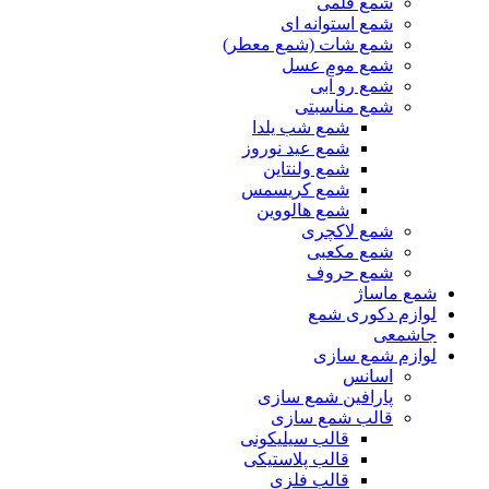
شمع قلمی
شمع استوانه ای
شمع شات (شمع معطر)
شمع موم عسل
شمع رو آبی
شمع مناسبتی
شمع شب یلدا
شمع عید نوروز
شمع ولنتاین
شمع کریسمس
شمع هالووین
شمع لاکچری
شمع مکعبی
شمع حروف
شمع ماساژ
لوازم دکوری شمع
جاشمعی
لوازم شمع سازی
اسانس
پارافین شمع سازی
قالب شمع سازی
قالب سیلیکونی
قالب پلاستیکی
قالب فلزی