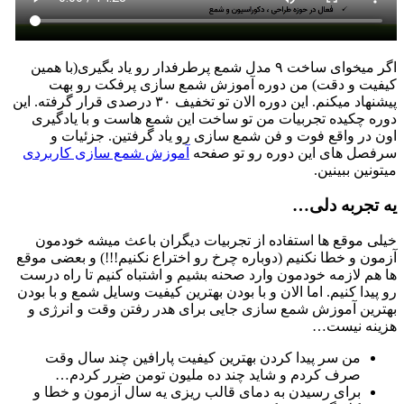
اگر میخوای ساخت ۹ مدل شمع پرطرفدار رو یاد بگیری(با همین
کیفیت و دقت) من دوره آموزش شمع سازی پرفکت رو بهت
پیشنهاد میکنم. این دوره الان تو تخفیف ۳۰ درصدی قرار گرفته. این
دوره چکیده تجربیات من تو ساخت این شمع هاست و با یادگیری
اون در واقع فوت و فن شمع سازی رو یاد گرفتین. جزئیات و
سرفصل های این دوره رو تو صفحه
آموزش شمع سازی کاربردی
میتونین ببینین.
یه تجربه دلی…
خیلی موقع ها استفاده از تجربیات دیگران باعث میشه خودمون
آزمون و خطا نکنیم (دوباره چرخ رو اختراع نکنیم!!!) و بعضی موقع
ها هم لازمه خودمون وارد صحنه بشیم و اشتباه کنیم تا راه درست
رو پیدا کنیم. اما الان و با بودن بهترین کیفیت وسایل شمع و با بودن
بهترین آموزش شمع سازی جایی برای هدر رفتن وقت و انرژی و
هزینه نیست…
من سر پیدا کردن بهترین کیفیت پارافین چند سال وقت
صرف کردم و شاید چند ده ملیون تومن ضرر کردم…
برای رسیدن به دمای قالب ریزی یه سال آزمون و خطا و