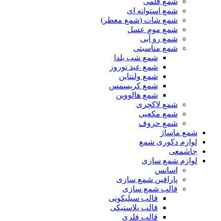
شمع قلمی
شمع استوانه ای
شمع شات (شمع معطر)
شمع موم عسل
شمع رو آبی
شمع مناسبتی
شمع شب یلدا
شمع عید نوروز
شمع ولنتاین
شمع کریسمس
شمع هالووین
شمع لاکچری
شمع مکعبی
شمع حروف
شمع ماساژ
لوازم دکوری شمع
جاشمعی
لوازم شمع سازی
اسانس
پارافین شمع سازی
قالب شمع سازی
قالب سیلیکونی
قالب پلاستیکی
قالب فلزی