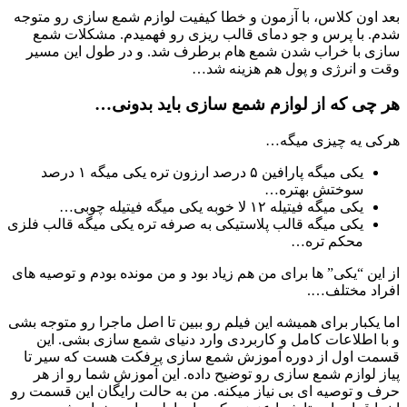
بعد اون کلاس، با آزمون و خطا کیفیت لوازم شمع سازی رو متوجه
شدم. با پرس و جو دمای قالب ریزی رو فهمیدم. مشکلات شمع
سازی با خراب شدن شمع هام برطرف شد. و در طول این مسیر
وقت و انرژی و پول هم هزینه شد…
هر چی که از لوازم شمع سازی باید بدونی…
هرکی یه چیزی میگه…
یکی میگه پارافین ۵ درصد ارزون تره یکی میگه ۱ درصد
سوختش بهتره…
یکی میگه فیتیله ۱۲ لا خوبه یکی میگه فیتیله چوبی…
یکی میگه قالب پلاستیکی به صرفه تره یکی میگه قالب فلزی
محکم تره…
از این “یکی” ها برای من هم زیاد بود و من مونده بودم و توصیه های
افراد مختلف….
اما یکبار برای همیشه این فیلم رو ببین تا اصل ماجرا رو متوجه بشی
و با اطلاعات کامل و کاربردی وارد دنیای شمع سازی بشی. این
قسمت اول از دوره آموزش شمع سازی پرفکت هست که سیر تا
پیاز لوازم شمع سازی رو توضیح داده. این آموزش شما رو از هر
حرف و توصیه ای بی نیاز میکنه. من به حالت رایگان این قسمت رو