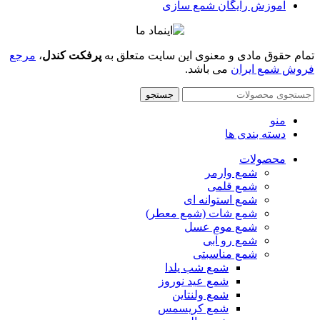
آموزش رایگان شمع سازی
تمام حقوق مادی و معنوی این سایت متعلق به
پرفکت کندل
،
مرجع
فروش شمع ایران
می باشد.
جستجو
منو
دسته بندی ها
محصولات
شمع وارمر
شمع قلمی
شمع استوانه ای
شمع شات (شمع معطر)
شمع موم عسل
شمع رو آبی
شمع مناسبتی
شمع شب یلدا
شمع عید نوروز
شمع ولنتاین
شمع کریسمس