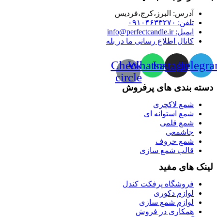
آدرس:‌ البرز،کرج،فردیس
تلفن: ۰۹۱۰۴۶۳۳۲۷۰
ایمیل: info@perfectcandle.ir
کانال اطلاع رسانی ما در بله
Check-
Whatsapp
Instagram
Telegr
circle
دسته بندی های پرفروش
شمع لاکچری
شمع استوانه ای
شمع قلمی
جاشمعی
شمع حروف
قالب شمع سازی
لینک های مفید
فروشگاه پرفکت کندل
لوازم دکوری
لوازم شمع سازی
همکاری در فروش