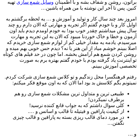
براتون، روشن و شفاف بشه و با اطمینان
وسایل شمع سازی
تهیه
کنین. پس تا آخر این نوشته با من همراه باشین…
امروز بعد چند سال کار و تولید و آموزش و … یه لحظه برگشتم به
اوایل کار و با خودم گفتم اگر تجربه و مهارتی که الان دارم رو چند
سال پیش میداشتم چقدر خوب بود! به خودم اومدم دیدم باید اون
آزمون و خطا و خاک خوردنا میبود که الان به این تجربه و مهارت
میرسیدم. یادمه یه مقدار خیلی کم از لوازم شمع سازی خریدم که
اصلا ببینم خوشم میاد از این هنر یا نه؟ دیدم حس خوبی بهم میده و
روشن کردن شمع هم آرامش بخشه. اما چون در حد فیلم های کوتاه
تو اینترنت یاد گرفته بودم با خودم گفتم بهتره برم به صورت
تخصصی آموزش ببینم.
رفتم فرهنگسرا محل زندگیم و تو کلاس شمع سازی شرکت کردم.
نمیتونم بگم کلاسش بد بود اما الان که به اون موقع فکر میکنم:
طبیعی ترین و متداول ترین مشکلات شمع سازی رو هم
برطرف نمیکردن!
کلی سوال داشتم که به جواب قانع کننده نرسید!
از کیفیت پارافین و فیتیله تا قالب و اسانس و ….
در مورد دمای قالب ریزی بسته به پارافین و قالب چیزی
نگفتن…
و …