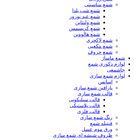
شمع مناسبتی
شمع شب یلدا
شمع عید نوروز
شمع ولنتاین
شمع کریسمس
شمع هالووین
شمع لاکچری
شمع مکعبی
شمع حروف
شمع ماساژ
لوازم دکوری شمع
جاشمعی
لوازم شمع سازی
اسانس
پارافین شمع سازی
قالب شمع سازی
قالب سیلیکونی
قالب پلاستیکی
قالب فلزی
رنگ شمع سازی
فیتیله شمع
ورق موم عسل
ظروف شیشه ای شمع سازی