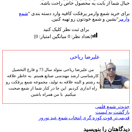
خیال شما از بابت یه محصول خاص راحت باشه.
برای خرید شمع وارمر پرفکت کافیه وارد دسته بندی “
شمع
وارمر
“بشین و شمع خودتون رو تهیه کنین.
برای ثبت نظر کلیک کنید
[تعداد نظر:
0
میانگین امتیاز:
0
]
علیرضا ریاحی
من علیرضا ریاحی متولد سال 73 و فارغ التحصیل
کارشناسی ارشد مهندسی صنایع هستم. به خاطر علاقه
به رشتم و البته علاقه به تولید، مجموعه شمع پرفکت رو
راه اندازی کردیم. این جا در کنار شما از شمع صحبت
میکنیم. با من همراه باشین.
جدیدتر
شمع قلمی
بازگشت به لیست
قدیمی‌تر
فوت کوزه گری انتخاب شمع عید نوروز
دیدگاهتان را بنویسید