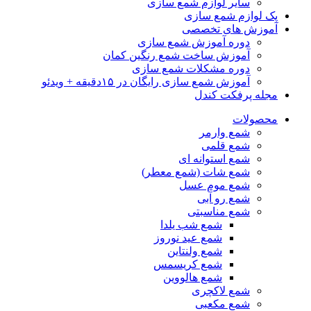
سایر لوازم شمع سازی
پک لوازم شمع سازی
آموزش های تخصصی
دوره آموزش شمع سازی
آموزش ساخت شمع رنگین کمان
دوره مشکلات شمع سازی
آموزش شمع سازی رایگان در ۱۵دقیقه + ویدئو
مجله پرفکت کندل
محصولات
شمع وارمر
شمع قلمی
شمع استوانه ای
شمع شات (شمع معطر)
شمع موم عسل
شمع رو آبی
شمع مناسبتی
شمع شب یلدا
شمع عید نوروز
شمع ولنتاین
شمع کریسمس
شمع هالووین
شمع لاکچری
شمع مکعبی