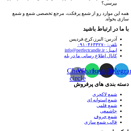
بپرسی؟
همه این موارد رو از شمع پرفکت، مرجع تخصصی شمع و شمع
سازی بخواه.
با ما در ارتباط باشید
آدرس:‌ البرز،کرج،فردیس
تلفن: ۰۹۱۰۴۶۳۳۲۷۰
ایمیل: info@perfectcandle.ir
کانال اطلاع رسانی ما در بله
Check-
Whatsapp
Instagram
Telegr
circle
دسته بندی های پرفروش
شمع لاکچری
شمع استوانه ای
شمع قلمی
جاشمعی
شمع حروف
قالب شمع سازی