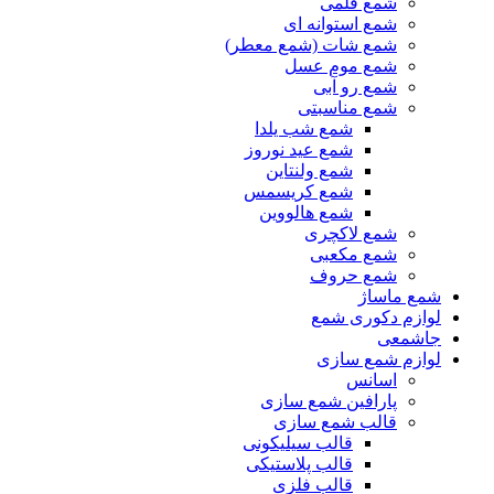
شمع قلمی
شمع استوانه ای
شمع شات (شمع معطر)
شمع موم عسل
شمع رو آبی
شمع مناسبتی
شمع شب یلدا
شمع عید نوروز
شمع ولنتاین
شمع کریسمس
شمع هالووین
شمع لاکچری
شمع مکعبی
شمع حروف
شمع ماساژ
لوازم دکوری شمع
جاشمعی
لوازم شمع سازی
اسانس
پارافین شمع سازی
قالب شمع سازی
قالب سیلیکونی
قالب پلاستیکی
قالب فلزی