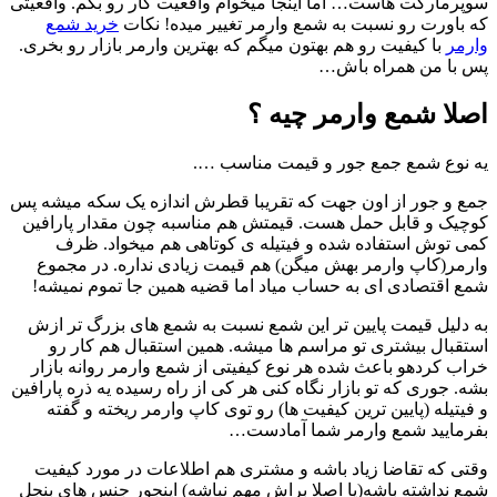
سوپرمارکت هاست… اما اینجا میخوام واقعیت کار رو بگم. واقعیتی
که باورت رو نسبت به شمع وارمر تغییر میده! نکات
خرید شمع
وارمر
با کیفیت رو هم بهتون میگم که بهترین وارمر بازار رو بخری.
پس با من همراه باش…
اصلا شمع وارمر چیه ؟
یه نوع شمع جمع جور و قیمت مناسب ….
جمع و جور از اون جهت که تقریبا قطرش اندازه یک سکه میشه پس
کوچیک و قابل حمل هست. قیمتش هم مناسبه چون مقدار پارافین
کمی توش استفاده شده و فیتیله ی کوتاهی هم میخواد. ظرف
وارمر(کاپ وارمر بهش میگن) هم قیمت زیادی نداره. در مجموع
شمع اقتصادی ای به حساب میاد اما قضیه همین جا تموم نمیشه!
به دلیل قیمت پایین تر این شمع نسبت به شمع های بزرگ تر ازش
استقبال بیشتری تو مراسم ها میشه. همین استقبال هم کار رو
خراب کردهو باعث شده هر نوع کیفیتی از شمع وارمر روانه بازار
بشه. جوری که تو بازار نگاه کنی هر کی از راه رسیده یه ذره پارافین
و فیتیله (پایین ترین کیفیت ها) رو توی کاپ وارمر ریخته و گفته
بفرمایید شمع وارمر شما آمادست…
وقتی که تقاضا زیاد باشه و مشتری هم اطلاعات در مورد کیفیت
شمع نداشته باشه(یا اصلا براش مهم نباشه) اینجور جنس های بنجل