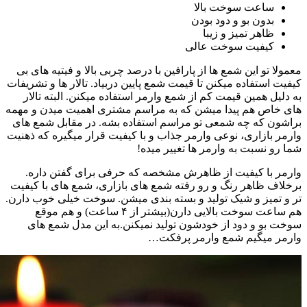
ساعت سوخت بالا
بدون بو و دود بودن
ظاهر تمیز و زیبا
کیفیت سوخت عالی
معمولا تو این شمع ها از پارافین با درصد چربی بالا و فیتیه های بی
کیفیت استفاده میکنن تا قیمت شمع پایین دربیاد. تالار ها و تشریفات
به دلیل همین قیمت کم از شمع وارمر استفاده میکنن. البته تالار
های خاص هم پیدا میشن که به مراسم مشتری اهمیت میدن و مهمه
براشون که چه شمعی تو مراسم استفاده بشه. در مقابل شمع های
وارمر بازاری، نوعی وارمر جذاب و با کیفیت قرار میگیره که ذهنیت
شما رو نسبت به وارمر ها تغییر میده!
وارمر با کیفیت از ظاهرش مشخصه که حرفی برای گفتن داره.
برخلاف ظاهر رنگ و رو رفته شمع های بازاری، شمع های با کیفیت
تر و تمیز و شیک تولید و بسته بندی میشن. سوخت خیلی خوب دارن.
هم ساعت سوخت بالایی دارن(بیشتر از ۴ ساعت) و هم موقع
سوخت بو و دود از خودشون تولید نمیکنن.به این مدل شمع های
وارمر میگیم شمع وارمر پرفکت…