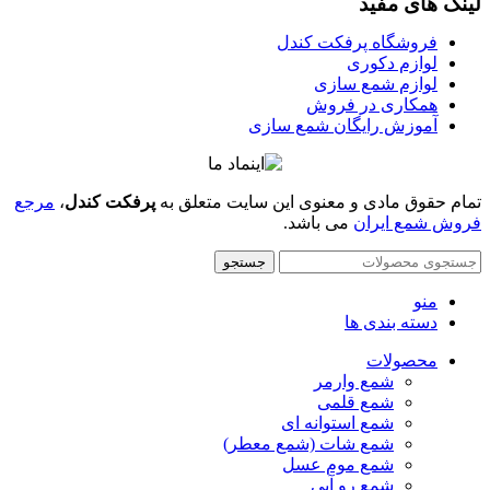
لینک های مفید
فروشگاه پرفکت کندل
لوازم دکوری
لوازم شمع سازی
همکاری در فروش
آموزش رایگان شمع سازی
تمام حقوق مادی و معنوی این سایت متعلق به
پرفکت کندل
،
مرجع
فروش شمع ایران
می باشد.
جستجو
منو
دسته بندی ها
محصولات
شمع وارمر
شمع قلمی
شمع استوانه ای
شمع شات (شمع معطر)
شمع موم عسل
شمع رو آبی