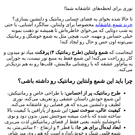
نوری برای لحظه‌های عاشقانه شما!
تا حالا شده بخوای یه فضای حسابی رمانتیک و دلنشین بسازی؟
خرید شمع عاشقانه
مخصوصاً برای ولنتاین، سالگرد آشنایی، یا حتی
یه شب دوتایی که می‌خوای خاطره‌اش تا همیشه تو ذهنت بمونه
خیلی حساس و مهمه. خب، هیچی مثل یه شمع خوشگل و رمانتیک
نمی‌تونه اون حس و حال رو ایجاد کنه!
اینجاست که
شمع ولنتاین (طرح رمانتیک ۴) پرفکت
میاد تو میدون و
کار رو راحت می‌کنه! این شمع فقط یه منبع نور نیست، یه جورایی
یه پیام‌آور عشقه که با روشنایی ملایمش، قلب‌ها رو به هم نزدیک‌تر
می‌کنه.
چرا باید این شمع ولنتاین رمانتیک رو داشته باشی؟
طرح رمانتیک، پر از احساس
:
با طراحی خاص و رمانتیکش،
این شمع خودش داستان عشقی رو تعریف می‌کنه. نوری
لطیف و دلنشین می‌ده که هر فضایی رو عاشقانه می‌کنه.
کیفیت عالی، سوخت تمیز
:
این شمع از پارافین با کیفیت بالا
ساخته شده که باعث میشه سوختش تمیز، بدون دود و بوی
ناخوشایند باشه. یعنی فقط از فضای رمانتیکش لذت می‌بری.
ابعاد ایده‌آل برای هر جا
:
با قطر ۴ و ارتفاع ۲۰ سانتی‌متر، یه
شمع قلمی شیک و خوش‌اندازه است که هم روی میز شام،