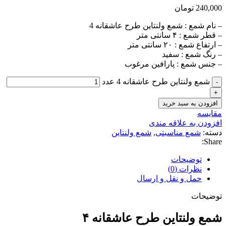
240,000
تومان
– نام شمع : شمع ولنتاین طرح عاشقانه 4
– قطر شمع : ۴ سانتی متر
– ارتفاع شمع : ۲۰ سانتی متر
– رنگ شمع : سفید
– جنس شمع : پارافین مرغوب
شمع ولنتاین طرح عاشقانه 4 عدد
افزودن به سبد خرید
مقايسه
افزودن به علاقه مندی
دسته:
شمع مناسبتی
,
شمع ولنتاین
Share:
توضیحات
نظرات (0)
حمل و نقل و ارسال
توضیحات
شمع ولنتاین طرح عاشقانه ۴