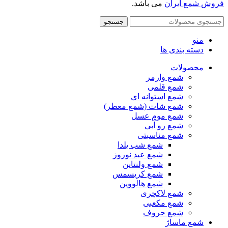
فروش شمع ایران
می باشد.
جستجو
منو
دسته بندی ها
محصولات
شمع وارمر
شمع قلمی
شمع استوانه ای
شمع شات (شمع معطر)
شمع موم عسل
شمع رو آبی
شمع مناسبتی
شمع شب یلدا
شمع عید نوروز
شمع ولنتاین
شمع کریسمس
شمع هالووین
شمع لاکچری
شمع مکعبی
شمع حروف
شمع ماساژ