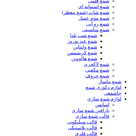
شمع قلمی
شمع استوانه ای
شمع شات (شمع معطر)
شمع موم عسل
شمع رو آبی
شمع مناسبتی
شمع شب یلدا
شمع عید نوروز
شمع ولنتاین
شمع کریسمس
شمع هالووین
شمع لاکچری
شمع مکعبی
شمع حروف
شمع ماساژ
لوازم دکوری شمع
جاشمعی
لوازم شمع سازی
اسانس
پارافین شمع سازی
قالب شمع سازی
قالب سیلیکونی
قالب پلاستیکی
قالب فلزی