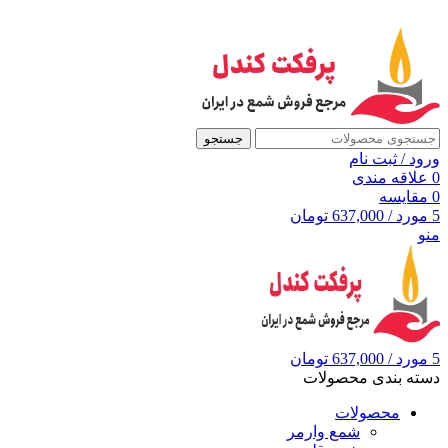
به مرجع شمع ایران، پرفکت کندل خوش آمدید
جستجو
ورود / ثبت نام
0
علاقه مندی
0
مقايسه
5
مورد
/
637,000
تومان
منو
5
مورد
/
637,000
تومان
دسته بندی محصولات
محصولات
شمع وارمر