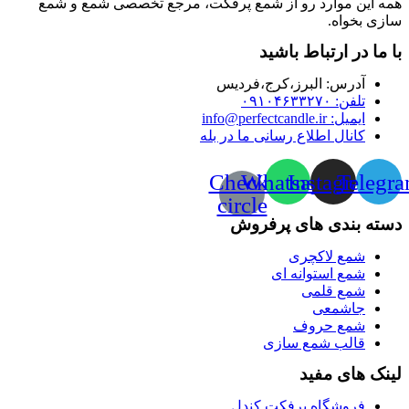
همه این موارد رو از شمع پرفکت، مرجع تخصصی شمع و شمع
سازی بخواه.
با ما در ارتباط باشید
آدرس:‌ البرز،کرج،فردیس
تلفن: ۰۹۱۰۴۶۳۳۲۷۰
ایمیل: info@perfectcandle.ir
کانال اطلاع رسانی ما در بله
Check-
Whatsapp
Instagram
Telegr
circle
دسته بندی های پرفروش
شمع لاکچری
شمع استوانه ای
شمع قلمی
جاشمعی
شمع حروف
قالب شمع سازی
لینک های مفید
فروشگاه پرفکت کندل