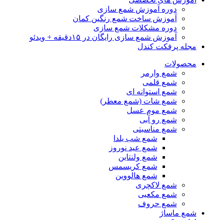
دوره آموزش شمع سازی
آموزش ساخت شمع رنگین کمان
دوره مشکلات شمع سازی
آموزش شمع سازی رایگان در ۱۵دقیقه + ویدئو
مجله پرفکت کندل
محصولات
شمع وارمر
شمع قلمی
شمع استوانه ای
شمع شات (شمع معطر)
شمع موم عسل
شمع رو آبی
شمع مناسبتی
شمع شب یلدا
شمع عید نوروز
شمع ولنتاین
شمع کریسمس
شمع هالووین
شمع لاکچری
شمع مکعبی
شمع حروف
شمع ماساژ