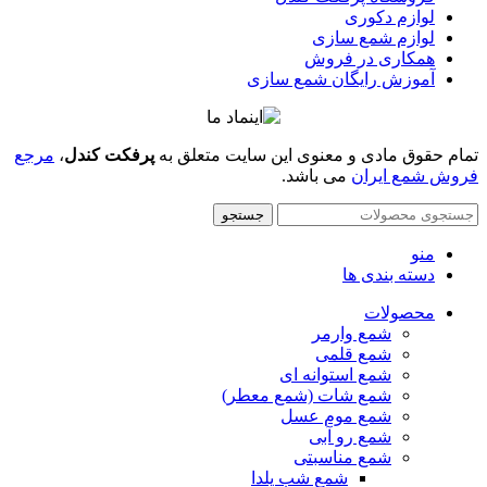
لوازم دکوری
لوازم شمع سازی
همکاری در فروش
آموزش رایگان شمع سازی
تمام حقوق مادی و معنوی این سایت متعلق به
پرفکت کندل
،
مرجع
فروش شمع ایران
می باشد.
جستجو
منو
دسته بندی ها
محصولات
شمع وارمر
شمع قلمی
شمع استوانه ای
شمع شات (شمع معطر)
شمع موم عسل
شمع رو آبی
شمع مناسبتی
شمع شب یلدا