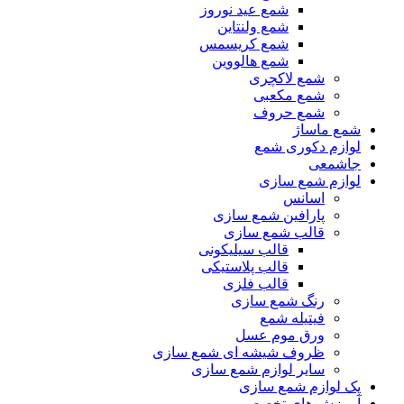
شمع عید نوروز
شمع ولنتاین
شمع کریسمس
شمع هالووین
شمع لاکچری
شمع مکعبی
شمع حروف
شمع ماساژ
لوازم دکوری شمع
جاشمعی
لوازم شمع سازی
اسانس
پارافین شمع سازی
قالب شمع سازی
قالب سیلیکونی
قالب پلاستیکی
قالب فلزی
رنگ شمع سازی
فیتیله شمع
ورق موم عسل
ظروف شیشه ای شمع سازی
سایر لوازم شمع سازی
پک لوازم شمع سازی
آموزش های تخصصی