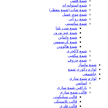
شمع قلمی
شمع استوانه ای
شمع شات (شمع معطر)
شمع موم عسل
شمع رو آبی
شمع مناسبتی
شمع شب یلدا
شمع عید نوروز
شمع ولنتاین
شمع کریسمس
شمع هالووین
شمع لاکچری
شمع مکعبی
شمع حروف
شمع ماساژ
لوازم دکوری شمع
جاشمعی
لوازم شمع سازی
اسانس
پارافین شمع سازی
قالب شمع سازی
قالب سیلیکونی
قالب پلاستیکی
قالب فلزی