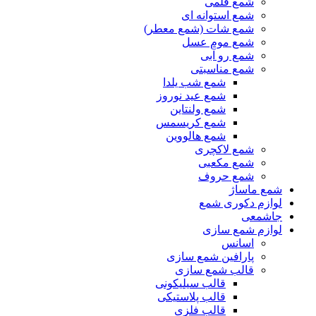
شمع قلمی
شمع استوانه ای
شمع شات (شمع معطر)
شمع موم عسل
شمع رو آبی
شمع مناسبتی
شمع شب یلدا
شمع عید نوروز
شمع ولنتاین
شمع کریسمس
شمع هالووین
شمع لاکچری
شمع مکعبی
شمع حروف
شمع ماساژ
لوازم دکوری شمع
جاشمعی
لوازم شمع سازی
اسانس
پارافین شمع سازی
قالب شمع سازی
قالب سیلیکونی
قالب پلاستیکی
قالب فلزی