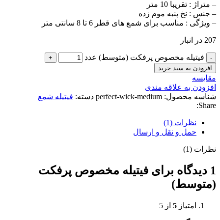
– متراژ : تقریبا 10 متر
– جنس : نخ پنبه موم زده
– ویژگی : مناسب برای شمع های قطر 6 تا 8 سانتی متر
207 در انبار
فیتیله مخصوص پرفکت (متوسط) عدد
افزودن به سبد خرید
مقايسه
افزودن به علاقه مندی
شناسه محصول:
perfect-wick-medium
دسته:
فیتیله شمع
Share:
نظرات (1)
حمل و نقل و ارسال
نظرات (1)
1 دیدگاه برای
فیتیله مخصوص پرفکت
(متوسط)
امتیاز
5
از 5