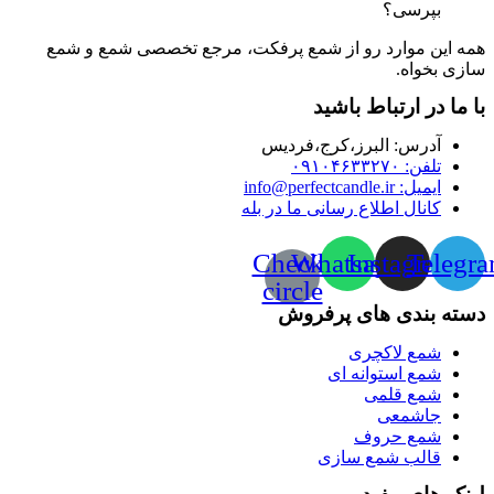
بپرسی؟
همه این موارد رو از شمع پرفکت، مرجع تخصصی شمع و شمع
سازی بخواه.
با ما در ارتباط باشید
آدرس:‌ البرز،کرج،فردیس
تلفن: ۰۹۱۰۴۶۳۳۲۷۰
ایمیل: info@perfectcandle.ir
کانال اطلاع رسانی ما در بله
Check-
Whatsapp
Instagram
Telegr
circle
دسته بندی های پرفروش
شمع لاکچری
شمع استوانه ای
شمع قلمی
جاشمعی
شمع حروف
قالب شمع سازی