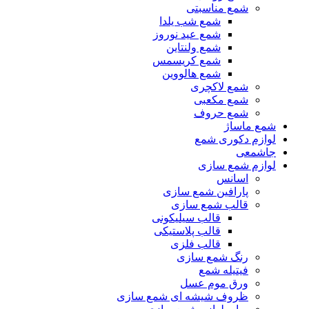
شمع مناسبتی
شمع شب یلدا
شمع عید نوروز
شمع ولنتاین
شمع کریسمس
شمع هالووین
شمع لاکچری
شمع مکعبی
شمع حروف
شمع ماساژ
لوازم دکوری شمع
جاشمعی
لوازم شمع سازی
اسانس
پارافین شمع سازی
قالب شمع سازی
قالب سیلیکونی
قالب پلاستیکی
قالب فلزی
رنگ شمع سازی
فیتیله شمع
ورق موم عسل
ظروف شیشه ای شمع سازی