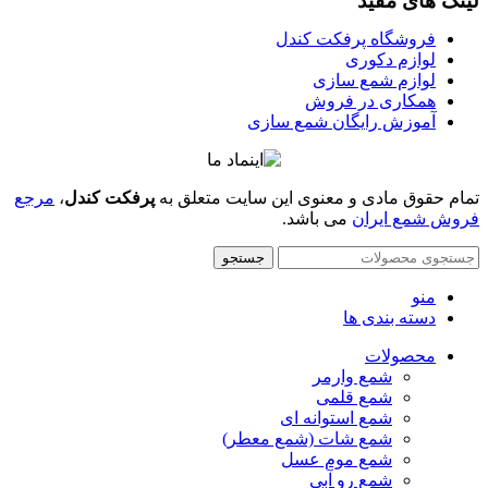
لینک های مفید
فروشگاه پرفکت کندل
لوازم دکوری
لوازم شمع سازی
همکاری در فروش
آموزش رایگان شمع سازی
تمام حقوق مادی و معنوی این سایت متعلق به
پرفکت کندل
،
مرجع
فروش شمع ایران
می باشد.
جستجو
منو
دسته بندی ها
محصولات
شمع وارمر
شمع قلمی
شمع استوانه ای
شمع شات (شمع معطر)
شمع موم عسل
شمع رو آبی