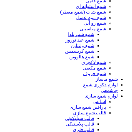
شمع قلمی
شمع استوانه ای
شمع شات (شمع معطر)
شمع موم عسل
شمع رو آبی
شمع مناسبتی
شمع شب یلدا
شمع عید نوروز
شمع ولنتاین
شمع کریسمس
شمع هالووین
شمع لاکچری
شمع مکعبی
شمع حروف
شمع ماساژ
لوازم دکوری شمع
جاشمعی
لوازم شمع سازی
اسانس
پارافین شمع سازی
قالب شمع سازی
قالب سیلیکونی
قالب پلاستیکی
قالب فلزی