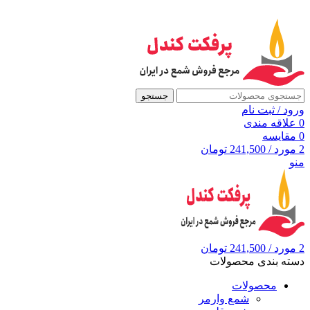
به مرجع شمع ایران، پرفکت کندل خوش آمدید
جستجو
ورود / ثبت نام
0
علاقه مندی
0
مقايسه
2
مورد
/
241,500
تومان
منو
2
مورد
/
241,500
تومان
دسته بندی محصولات
محصولات
شمع وارمر