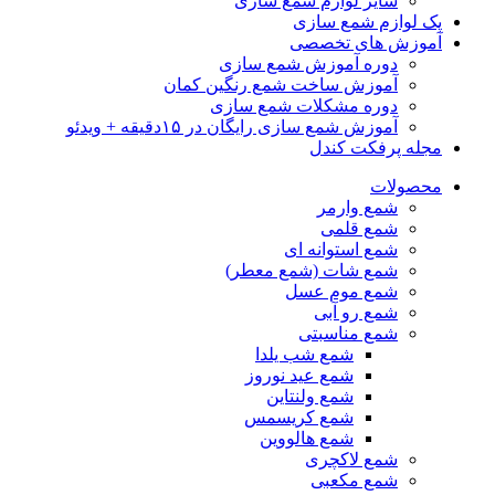
سایر لوازم شمع سازی
پک لوازم شمع سازی
آموزش های تخصصی
دوره آموزش شمع سازی
آموزش ساخت شمع رنگین کمان
دوره مشکلات شمع سازی
آموزش شمع سازی رایگان در ۱۵دقیقه + ویدئو
مجله پرفکت کندل
محصولات
شمع وارمر
شمع قلمی
شمع استوانه ای
شمع شات (شمع معطر)
شمع موم عسل
شمع رو آبی
شمع مناسبتی
شمع شب یلدا
شمع عید نوروز
شمع ولنتاین
شمع کریسمس
شمع هالووین
شمع لاکچری
شمع مکعبی