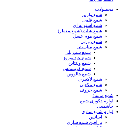
محصولات
شمع وارمر
شمع قلمی
شمع استوانه ای
شمع شات (شمع معطر)
شمع موم عسل
شمع رو آبی
شمع مناسبتی
شمع شب یلدا
شمع عید نوروز
شمع ولنتاین
شمع کریسمس
شمع هالووین
شمع لاکچری
شمع مکعبی
شمع حروف
شمع ماساژ
لوازم دکوری شمع
جاشمعی
لوازم شمع سازی
اسانس
پارافین شمع سازی