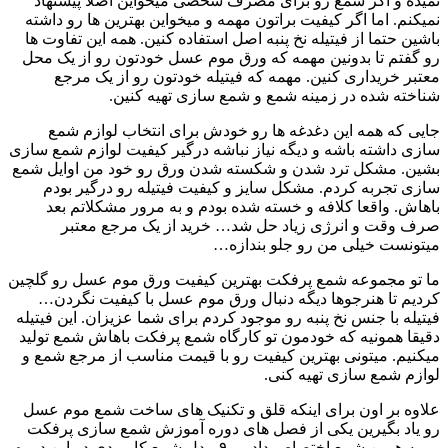
نمیده و اگر شمع رو برای مصرف شخصی میخواین اصلا پیشنهاد
نمیکنم. اما اگر کیفیت براتون مهمه و میخواین بهترین ها رو داشته
باشین حتما از فیتیله نخ پنبه اصل استفاده کنین. همه این تفاوت ها
رو گفتم تا بدونین مهمه که ورق موم عسل خودتون رو از یک محل
معتبر خریداری کنین. مهمه که فیتیله خودتون رو از یک مرجع
شناخته شده در زمینه شمع و شمع سازی تهیه کنین.
جایی که همه این دغدغه ها رو خودش برای انتخاب لوازم شمع
سازی داشته باشه و دیگه نیاز نباشه درگیر کیفیت لوازم شمع سازی
بشین. مشکل ترد شدن و شکسته شدن ورق رو خود من اوایل شمع
سازی تجربه کردم. مشکل سایز و کیفیت فیتیله رو درگیر بودم
باهاش. واقعا کلافه و خسته شده بودم و به مرور مشکلاتم بعد
صرف وقت و انرژی زیاد حل شد… خرید از یک مرجع معتبر
میتونست خیلی من رو جلو بندازه…
ما تو مجموعه شمع پرفکت بهترین کیفیت ورق موم عسل رو گلچین
کردیم تا هنرجوها دیگه دنبال ورق موم عسل با کیفیت نگردن…
فیتیله با جنس نخ پنبه رو موجود کردم برای شما عزیزان. این فیتیله
دقیقا همونیه که خودمون تو کارگاه شمع پرفکت باهاش شمع تولید
میکنیم. میتونی بهترین کیفیت رو با قیمت مناسب از مرجع شمع و
لوازم شمع سازی تهیه کنی.
علاوه بر اون برای اینکه قلق و تکنیک های ساخت شمع موم عسل
رو یاد بگیرین یکی از فصل های دوره آموزش شمع سازی پرفکت
رو به همین شمع اختصاص دادیم. ۹ مدل شمع کاربردی در این دوره