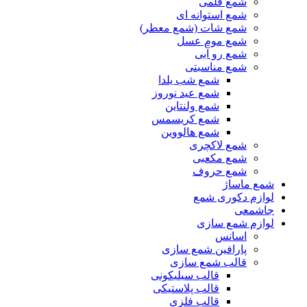
شمع قلمی
شمع استوانه ای
شمع شات (شمع معطر)
شمع موم عسل
شمع رو آبی
شمع مناسبتی
شمع شب یلدا
شمع عید نوروز
شمع ولنتاین
شمع کریسمس
شمع هالووین
شمع لاکچری
شمع مکعبی
شمع حروف
شمع ماساژ
لوازم دکوری شمع
جاشمعی
لوازم شمع سازی
اسانس
پارافین شمع سازی
قالب شمع سازی
قالب سیلیکونی
قالب پلاستیکی
قالب فلزی