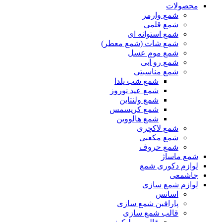
محصولات
شمع وارمر
شمع قلمی
شمع استوانه ای
شمع شات (شمع معطر)
شمع موم عسل
شمع رو آبی
شمع مناسبتی
شمع شب یلدا
شمع عید نوروز
شمع ولنتاین
شمع کریسمس
شمع هالووین
شمع لاکچری
شمع مکعبی
شمع حروف
شمع ماساژ
لوازم دکوری شمع
جاشمعی
لوازم شمع سازی
اسانس
پارافین شمع سازی
قالب شمع سازی