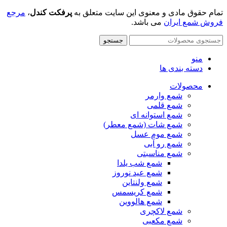
تمام حقوق مادی و معنوی این سایت متعلق به
پرفکت کندل
،
مرجع
فروش شمع ایران
می باشد.
جستجو
منو
دسته بندی ها
محصولات
شمع وارمر
شمع قلمی
شمع استوانه ای
شمع شات (شمع معطر)
شمع موم عسل
شمع رو آبی
شمع مناسبتی
شمع شب یلدا
شمع عید نوروز
شمع ولنتاین
شمع کریسمس
شمع هالووین
شمع لاکچری
شمع مکعبی