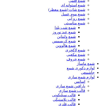
شمع قلمی
شمع استوانه ای
شمع شات (شمع معطر)
شمع موم عسل
شمع رو آبی
شمع مناسبتی
شمع شب یلدا
شمع عید نوروز
شمع ولنتاین
شمع کریسمس
شمع هالووین
شمع لاکچری
شمع مکعبی
شمع حروف
شمع ماساژ
لوازم دکوری شمع
جاشمعی
لوازم شمع سازی
اسانس
پارافین شمع سازی
قالب شمع سازی
قالب سیلیکونی
قالب پلاستیکی
قالب فلزی