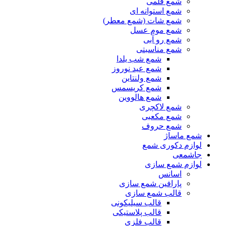
شمع قلمی
شمع استوانه ای
شمع شات (شمع معطر)
شمع موم عسل
شمع رو آبی
شمع مناسبتی
شمع شب یلدا
شمع عید نوروز
شمع ولنتاین
شمع کریسمس
شمع هالووین
شمع لاکچری
شمع مکعبی
شمع حروف
شمع ماساژ
لوازم دکوری شمع
جاشمعی
لوازم شمع سازی
اسانس
پارافین شمع سازی
قالب شمع سازی
قالب سیلیکونی
قالب پلاستیکی
قالب فلزی