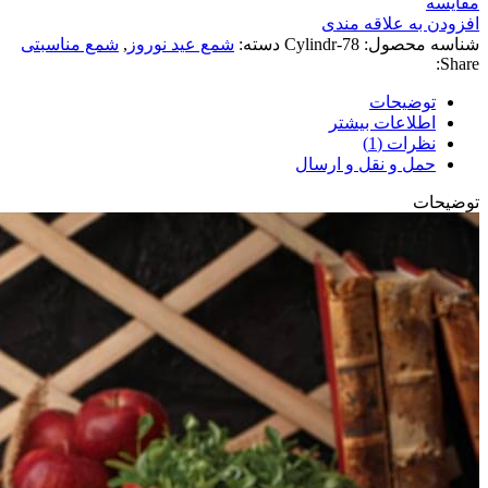
مقايسه
افزودن به علاقه مندی
شناسه محصول:
Cylindr-78
دسته:
شمع عید نوروز
,
شمع مناسبتی
Share:
توضیحات
اطلاعات بیشتر
نظرات (1)
حمل و نقل و ارسال
توضیحات