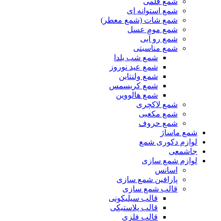
شمع قلمی
شمع استوانه ای
شمع شات (شمع معطر)
شمع موم عسل
شمع رو آبی
شمع مناسبتی
شمع شب یلدا
شمع عید نوروز
شمع ولنتاین
شمع کریسمس
شمع هالووین
شمع لاکچری
شمع مکعبی
شمع حروف
شمع ماساژ
لوازم دکوری شمع
جاشمعی
لوازم شمع سازی
اسانس
پارافین شمع سازی
قالب شمع سازی
قالب سیلیکونی
قالب پلاستیکی
قالب فلزی