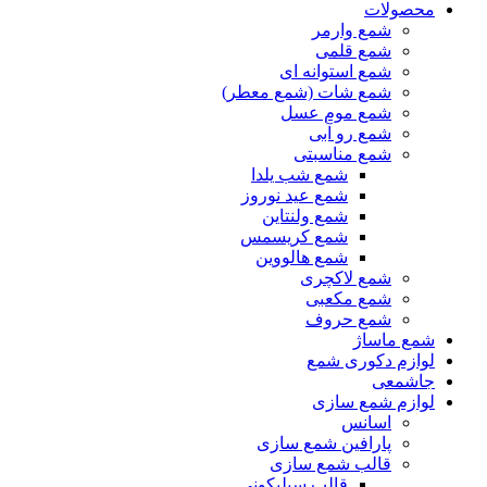
محصولات
شمع وارمر
شمع قلمی
شمع استوانه ای
شمع شات (شمع معطر)
شمع موم عسل
شمع رو آبی
شمع مناسبتی
شمع شب یلدا
شمع عید نوروز
شمع ولنتاین
شمع کریسمس
شمع هالووین
شمع لاکچری
شمع مکعبی
شمع حروف
شمع ماساژ
لوازم دکوری شمع
جاشمعی
لوازم شمع سازی
اسانس
پارافین شمع سازی
قالب شمع سازی
قالب سیلیکونی