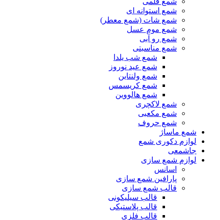
شمع قلمی
شمع استوانه ای
شمع شات (شمع معطر)
شمع موم عسل
شمع رو آبی
شمع مناسبتی
شمع شب یلدا
شمع عید نوروز
شمع ولنتاین
شمع کریسمس
شمع هالووین
شمع لاکچری
شمع مکعبی
شمع حروف
شمع ماساژ
لوازم دکوری شمع
جاشمعی
لوازم شمع سازی
اسانس
پارافین شمع سازی
قالب شمع سازی
قالب سیلیکونی
قالب پلاستیکی
قالب فلزی