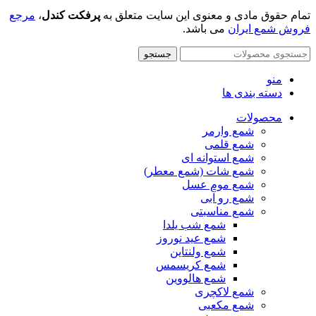
تمام حقوق مادی و معنوی این سایت متعلق به
پرفکت کندل
،
مرجع
فروش شمع ایران
می باشد.
جستجو
منو
دسته بندی ها
محصولات
شمع وارمر
شمع قلمی
شمع استوانه ای
شمع شات (شمع معطر)
شمع موم عسل
شمع رو آبی
شمع مناسبتی
شمع شب یلدا
شمع عید نوروز
شمع ولنتاین
شمع کریسمس
شمع هالووین
شمع لاکچری
شمع مکعبی