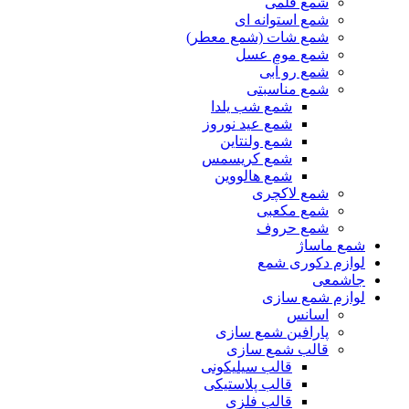
شمع قلمی
شمع استوانه ای
شمع شات (شمع معطر)
شمع موم عسل
شمع رو آبی
شمع مناسبتی
شمع شب یلدا
شمع عید نوروز
شمع ولنتاین
شمع کریسمس
شمع هالووین
شمع لاکچری
شمع مکعبی
شمع حروف
شمع ماساژ
لوازم دکوری شمع
جاشمعی
لوازم شمع سازی
اسانس
پارافین شمع سازی
قالب شمع سازی
قالب سیلیکونی
قالب پلاستیکی
قالب فلزی