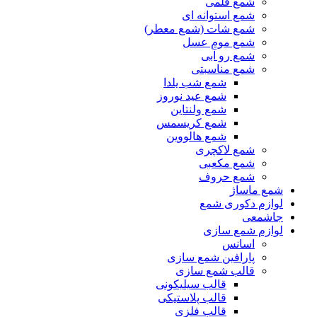
شمع قلمی
شمع استوانه ای
شمع شات (شمع معطر)
شمع موم عسل
شمع رو آبی
شمع مناسبتی
شمع شب یلدا
شمع عید نوروز
شمع ولنتاین
شمع کریسمس
شمع هالووین
شمع لاکچری
شمع مکعبی
شمع حروف
شمع ماساژ
لوازم دکوری شمع
جاشمعی
لوازم شمع سازی
اسانس
پارافین شمع سازی
قالب شمع سازی
قالب سیلیکونی
قالب پلاستیکی
قالب فلزی