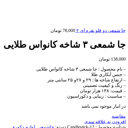
جا شمعی دو قلو نقره ای ۲
78,000
تومان
جا شمعی ۳ شاخه کانواس طلایی
138,000
تومان
– نام محصول : جا شمعی ۳ شاخه کانواس طلایی
– جنس آبکاری طلا
– ارتفاع شاخه ها : ۲۹ و ۲۷و ۲۵ سانتی متر
– رنگ و کیفیت تضمینی
– قیمت: ۱۳۸ هزار تومان
– مناسبت : زیبایی و دکوراسیون
در انبار موجود نمی باشد
مقايسه
افزودن به علاقه مندی
شناسه محصول:
Candlestick-12
دسته:
جاشمعی
,
لوازم دکوری