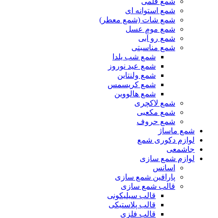
شمع قلمی
شمع استوانه ای
شمع شات (شمع معطر)
شمع موم عسل
شمع رو آبی
شمع مناسبتی
شمع شب یلدا
شمع عید نوروز
شمع ولنتاین
شمع کریسمس
شمع هالووین
شمع لاکچری
شمع مکعبی
شمع حروف
شمع ماساژ
لوازم دکوری شمع
جاشمعی
لوازم شمع سازی
اسانس
پارافین شمع سازی
قالب شمع سازی
قالب سیلیکونی
قالب پلاستیکی
قالب فلزی