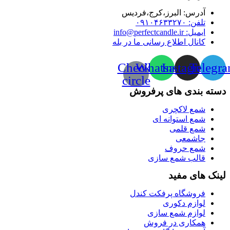
آدرس:‌ البرز،کرج،فردیس
تلفن: ۰۹۱۰۴۶۳۳۲۷۰
ایمیل: info@perfectcandle.ir
کانال اطلاع رسانی ما در بله
Check-
Whatsapp
Instagram
Telegr
circle
دسته بندی های پرفروش
شمع لاکچری
شمع استوانه ای
شمع قلمی
جاشمعی
شمع حروف
قالب شمع سازی
لینک های مفید
فروشگاه پرفکت کندل
لوازم دکوری
لوازم شمع سازی
همکاری در فروش