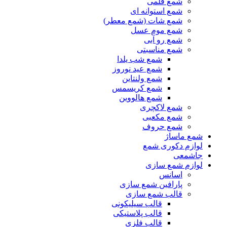
شمع قلمی
شمع استوانه ای
شمع شات (شمع معطر)
شمع موم عسل
شمع رو آبی
شمع مناسبتی
شمع شب یلدا
شمع عید نوروز
شمع ولنتاین
شمع کریسمس
شمع هالووین
شمع لاکچری
شمع مکعبی
شمع حروف
شمع ماساژ
لوازم دکوری شمع
جاشمعی
لوازم شمع سازی
اسانس
پارافین شمع سازی
قالب شمع سازی
قالب سیلیکونی
قالب پلاستیکی
قالب فلزی