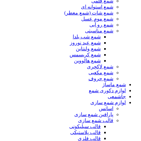
شمع قلمی
شمع استوانه ای
شمع شات (شمع معطر)
شمع موم عسل
شمع رو آبی
شمع مناسبتی
شمع شب یلدا
شمع عید نوروز
شمع ولنتاین
شمع کریسمس
شمع هالووین
شمع لاکچری
شمع مکعبی
شمع حروف
شمع ماساژ
لوازم دکوری شمع
جاشمعی
لوازم شمع سازی
اسانس
پارافین شمع سازی
قالب شمع سازی
قالب سیلیکونی
قالب پلاستیکی
قالب فلزی