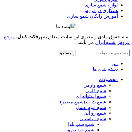
لوازم شمع سازی
همکاری در فروش
آموزش رایگان شمع سازی
تمام حقوق مادی و معنوی این سایت متعلق به
پرفکت کندل
،
مرجع
فروش شمع ایران
می باشد.
جستجو
منو
دسته بندی ها
محصولات
شمع وارمر
شمع قلمی
شمع استوانه ای
شمع شات (شمع معطر)
شمع موم عسل
شمع رو آبی
شمع مناسبتی
شمع شب یلدا
شمع عید نوروز