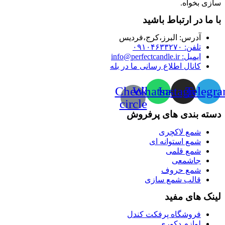
سازی بخواه.
با ما در ارتباط باشید
آدرس:‌ البرز،کرج،فردیس
تلفن: ۰۹۱۰۴۶۳۳۲۷۰
ایمیل: info@perfectcandle.ir
کانال اطلاع رسانی ما در بله
Check-
Whatsapp
Instagram
Telegr
circle
دسته بندی های پرفروش
شمع لاکچری
شمع استوانه ای
شمع قلمی
جاشمعی
شمع حروف
قالب شمع سازی
لینک های مفید
فروشگاه پرفکت کندل
لوازم دکوری