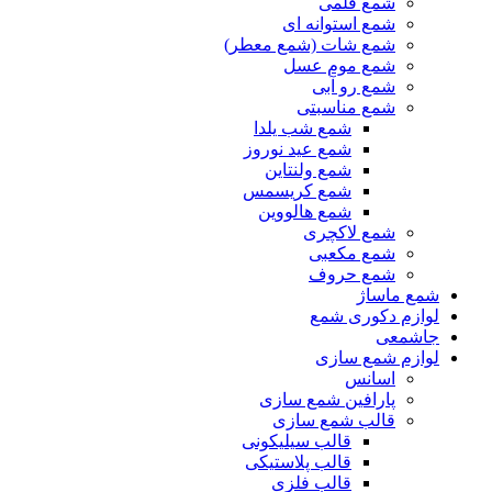
شمع قلمی
شمع استوانه ای
شمع شات (شمع معطر)
شمع موم عسل
شمع رو آبی
شمع مناسبتی
شمع شب یلدا
شمع عید نوروز
شمع ولنتاین
شمع کریسمس
شمع هالووین
شمع لاکچری
شمع مکعبی
شمع حروف
شمع ماساژ
لوازم دکوری شمع
جاشمعی
لوازم شمع سازی
اسانس
پارافین شمع سازی
قالب شمع سازی
قالب سیلیکونی
قالب پلاستیکی
قالب فلزی