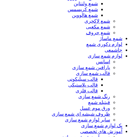
شمع ولنتاین
شمع کریسمس
شمع هالووین
شمع لاکچری
شمع مکعبی
شمع حروف
شمع ماساژ
لوازم دکوری شمع
جاشمعی
لوازم شمع سازی
اسانس
پارافین شمع سازی
قالب شمع سازی
قالب سیلیکونی
قالب پلاستیکی
قالب فلزی
رنگ شمع سازی
فیتیله شمع
ورق موم عسل
ظروف شیشه ای شمع سازی
سایر لوازم شمع سازی
پک لوازم شمع سازی
آموزش های تخصصی