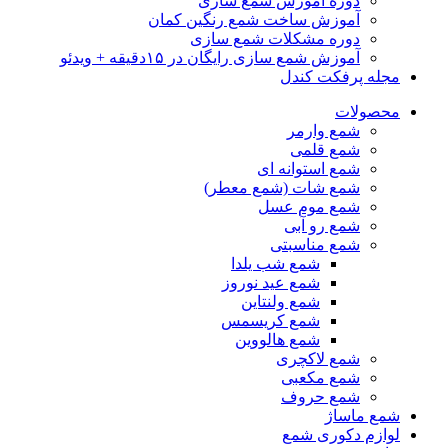
دوره آموزش شمع سازی
آموزش ساخت شمع رنگین کمان
دوره مشکلات شمع سازی
آموزش شمع سازی رایگان در ۱۵دقیقه + ویدئو
مجله پرفکت کندل
محصولات
شمع وارمر
شمع قلمی
شمع استوانه ای
شمع شات (شمع معطر)
شمع موم عسل
شمع رو آبی
شمع مناسبتی
شمع شب یلدا
شمع عید نوروز
شمع ولنتاین
شمع کریسمس
شمع هالووین
شمع لاکچری
شمع مکعبی
شمع حروف
شمع ماساژ
لوازم دکوری شمع