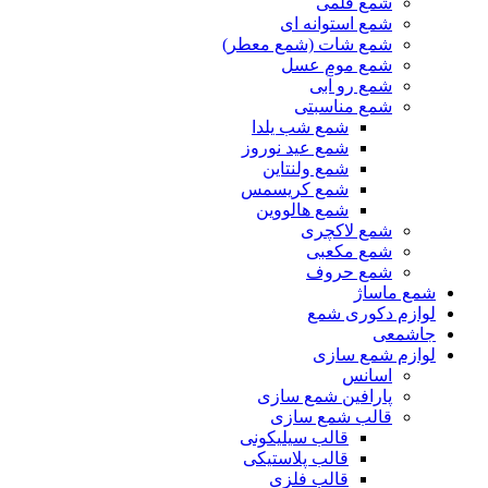
شمع قلمی
شمع استوانه ای
شمع شات (شمع معطر)
شمع موم عسل
شمع رو آبی
شمع مناسبتی
شمع شب یلدا
شمع عید نوروز
شمع ولنتاین
شمع کریسمس
شمع هالووین
شمع لاکچری
شمع مکعبی
شمع حروف
شمع ماساژ
لوازم دکوری شمع
جاشمعی
لوازم شمع سازی
اسانس
پارافین شمع سازی
قالب شمع سازی
قالب سیلیکونی
قالب پلاستیکی
قالب فلزی