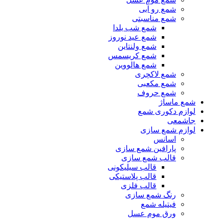
شمع رو آبی
شمع مناسبتی
شمع شب یلدا
شمع عید نوروز
شمع ولنتاین
شمع کریسمس
شمع هالووین
شمع لاکچری
شمع مکعبی
شمع حروف
شمع ماساژ
لوازم دکوری شمع
جاشمعی
لوازم شمع سازی
اسانس
پارافین شمع سازی
قالب شمع سازی
قالب سیلیکونی
قالب پلاستیکی
قالب فلزی
رنگ شمع سازی
فیتیله شمع
ورق موم عسل