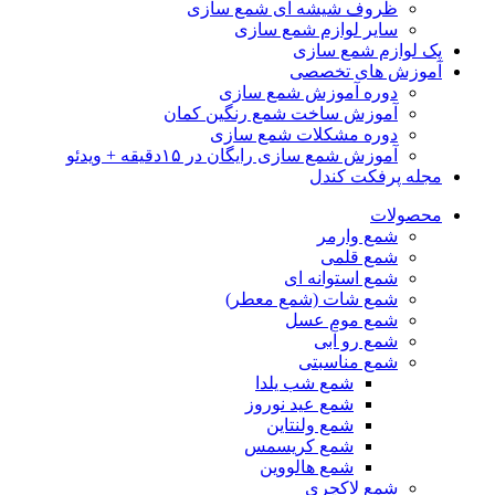
ظروف شیشه ای شمع سازی
سایر لوازم شمع سازی
پک لوازم شمع سازی
آموزش های تخصصی
دوره آموزش شمع سازی
آموزش ساخت شمع رنگین کمان
دوره مشکلات شمع سازی
آموزش شمع سازی رایگان در ۱۵دقیقه + ویدئو
مجله پرفکت کندل
محصولات
شمع وارمر
شمع قلمی
شمع استوانه ای
شمع شات (شمع معطر)
شمع موم عسل
شمع رو آبی
شمع مناسبتی
شمع شب یلدا
شمع عید نوروز
شمع ولنتاین
شمع کریسمس
شمع هالووین
شمع لاکچری