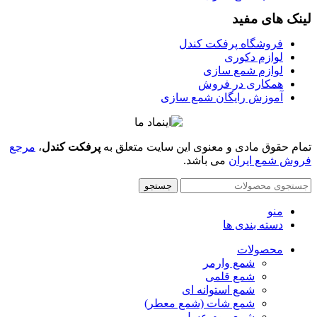
لینک های مفید
فروشگاه پرفکت کندل
لوازم دکوری
لوازم شمع سازی
همکاری در فروش
آموزش رایگان شمع سازی
تمام حقوق مادی و معنوی این سایت متعلق به
پرفکت کندل
،
مرجع
فروش شمع ایران
می باشد.
جستجو
منو
دسته بندی ها
محصولات
شمع وارمر
شمع قلمی
شمع استوانه ای
شمع شات (شمع معطر)
شمع موم عسل